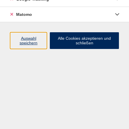
Verantwortlichen im Sinne von Art. 4, Abs. 7 DSGVO
ist die
vhs Regensburger Land e.V. (
Kontaktdaten siehe
Matomo
Impressum
), gesetzlich vertreten durch die 1.
Vorsitzende, Landrätin Tanja Schweiger, Altmühlstr. 3,
93059 Regensburg (nachfolgend „wir“ genannt).
Auswahl
Alle Cookies akzeptieren und
speichern
schließen
Kontaktdaten unserer Datenschutzbeauftragten:
datenschutz@vhs-regensburg-land.de
Tel-Nr.: 09401 52 55 0
Adresse: Königsberger Str. 4, 93073 Neutraubling
Inhalt:
Technische Umsetzung
Kursanmeldung
Marktanalyse
Social Media
Barrierefreiheit
Newsletter
Auskunfts- und Widerrufsrecht