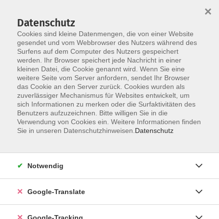
×
Datenschutz
Cookies sind kleine Datenmengen, die von einer Website
gesendet und vom Webbrowser des Nutzers während des
Surfens auf dem Computer des Nutzers gespeichert
Skip to main content
You are here:
werden. Ihr Browser speichert jede Nachricht in einer
Datenschutzerklärung
kleinen Datei, die Cookie genannt wird. Wenn Sie eine
weitere Seite vom Server anfordern, sendet Ihr Browser
das Cookie an den Server zurück. Cookies wurden als
Datenschutzerklärung (Privacy Policy)
zuverlässiger Mechanismus für Websites entwickelt, um
sich Informationen zu merken oder die Surfaktivitäten des
Wir informieren Sie ausführlich über den Umgang
Benutzers aufzuzeichnen. Bitte willigen Sie in die
mit Ihren Daten, soweit Sie unsere Services in
Verwendung von Cookies ein. Weitere Informationen finden
Anspruch nehmen.
Sie in unseren Datenschutzhinweisen.
Datenschutz
Mai 29, 2024
Notwendig
Wir freuen uns über Ihr Interesse an unserem
Webauftritt unter der URL
https://www.vhs-regensburg-
Google-Translate
land.de
(nachfolgend „Website“ genannt).
Verantwortlichkeit:
Google-Tracking