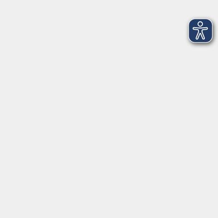
vhs Regensburger Land e. V.
Königsberger Str. 4
93073 Neutraubling
info@vhs-regensburger-land.de
Tel: 09401 52550
Fax 09401 525520
Landratsamt Regensburg
Öffnungszeiten