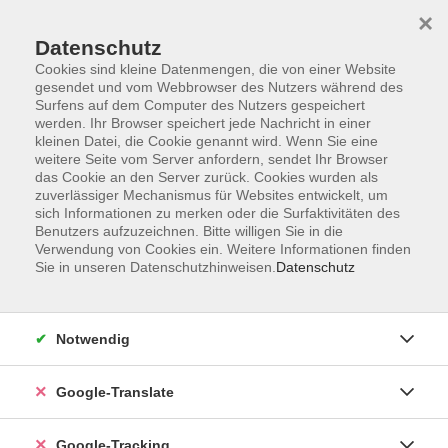
×
Datenschutz
Cookies sind kleine Datenmengen, die von einer Website
gesendet und vom Webbrowser des Nutzers während des
Surfens auf dem Computer des Nutzers gespeichert
Skip to main content
werden. Ihr Browser speichert jede Nachricht in einer
kleinen Datei, die Cookie genannt wird. Wenn Sie eine
weitere Seite vom Server anfordern, sendet Ihr Browser
Französisch -
das Cookie an den Server zurück. Cookies wurden als
Einstiegskurse A1 (ohne
zuverlässiger Mechanismus für Websites entwickelt, um
sich Informationen zu merken oder die Surfaktivitäten des
Vorkenntnisse)
Benutzers aufzuzeichnen. Bitte willigen Sie in die
Verwendung von Cookies ein. Weitere Informationen finden
Sie in unseren Datenschutzhinweisen.
Datenschutz
9 Kurse
Notwendig
zurück zu Französisch
Google-Translate
Es gibt sechs Sprachniveaustufen. Diese sind
im "Gemeinsamen Europäischen
Google-Tracking