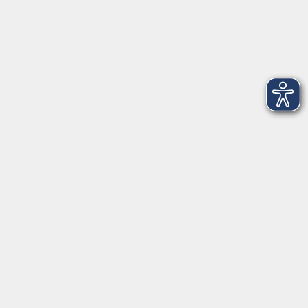
Inhalte
Startseite
Programm
Aktuelles
Infothek
Über uns
Kontakt
FAQ
vhs Regensburger Land e. V.
Königsberger Str. 4
93073 Neutraubling