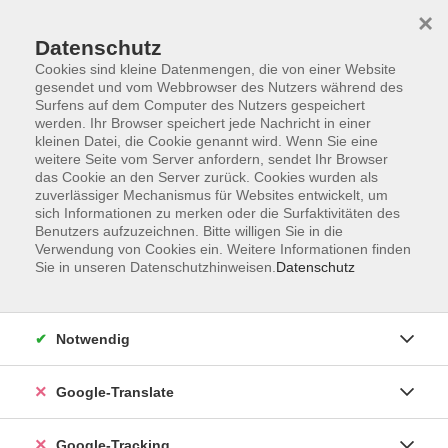
×
Datenschutz
Cookies sind kleine Datenmengen, die von einer Website
gesendet und vom Webbrowser des Nutzers während des
Surfens auf dem Computer des Nutzers gespeichert
Skip to main content
werden. Ihr Browser speichert jede Nachricht in einer
kleinen Datei, die Cookie genannt wird. Wenn Sie eine
weitere Seite vom Server anfordern, sendet Ihr Browser
Italienisch - Mittelstufe
das Cookie an den Server zurück. Cookies wurden als
zuverlässiger Mechanismus für Websites entwickelt, um
B1/B2
sich Informationen zu merken oder die Surfaktivitäten des
Benutzers aufzuzeichnen. Bitte willigen Sie in die
Verwendung von Cookies ein. Weitere Informationen finden
Sie in unseren Datenschutzhinweisen.
Datenschutz
22 Kurse
Notwendig
zurück zu Italienisch
Google-Translate
Ergebnisse filtern
Google-Tracking