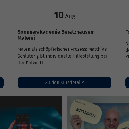
17
Aug
"Little Tiger" - ein Kampfsport-Kurs für
"
Kinder (4 - 6 J.)
S
"Little Tiger" fördert spielerisch
E
Koordination, Kondition, Selbstbewusstsein
F
und Wehrhaftigkeit von...
K
Zu den Kursdetails