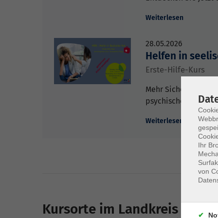
Weiterlesen
28.05.2026
Helfen in seeli
Erste-Hilfe-Kurs
Mehr Sicherheit und
Dat
psychischen Krisen
Cookie
Webbr
Weiterlesen
gespei
Cookie
Ihr Br
Mechan
Surfak
von Co
Daten
Kursorte im Landkreis
No