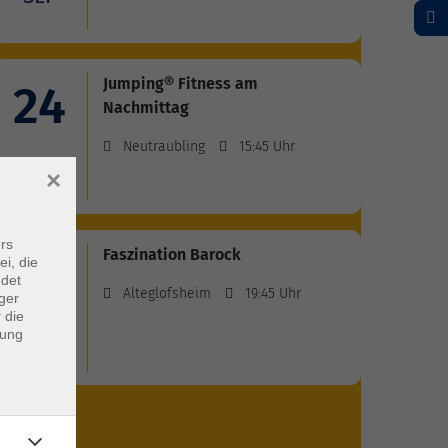
Jumping® Fitness am
24
Nachmittag
Neutraubling
15:45 Uhr
SEP
×
rs
Faszination Barock
8
ei, die
ndet
Alteglofsheim
19:45 Uhr
ger
 die
OKT
dung