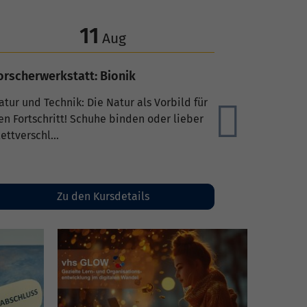
17
Aug
Young Tigers" - Kampfsport und
elbstverteidigung für Kinder ab 6 J.
in Kind, das sich seiner selbst, seiner
Weiter
ähigkeiten und Grenzen bewusst ist, kann
onflikte selbsts...
Zu den Kursdetails