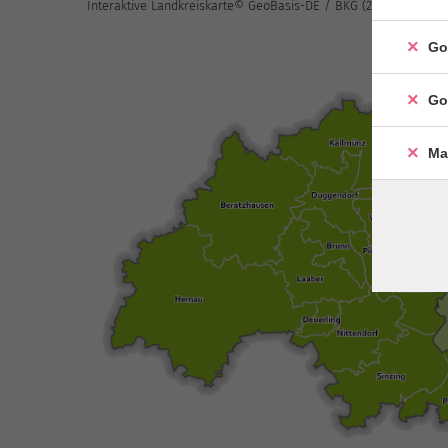
Interaktive Landkreiskarte© GeoBasis-DE / BKG (2022) - Eigene
Go
Go
Ma