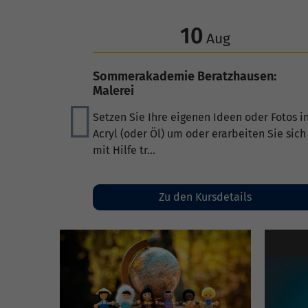
14
Aug
Latino Dance Style
Haben Sie Lust, die Leidenschaft und
Energie lateinamerikanischer Tänze zu
Zurück
erleben, allein oder als ...
Zu den Kursdetails