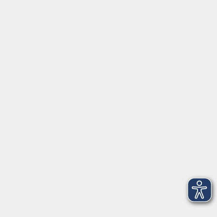
FAQ
vhs Regensburger Land e. V.
Königsberger Str. 4
93073 Neutraubling
info@vhs-regensburger-land.de
Tel: 09401 52550
Fax 09401 525520
Landratsamt Regensburg