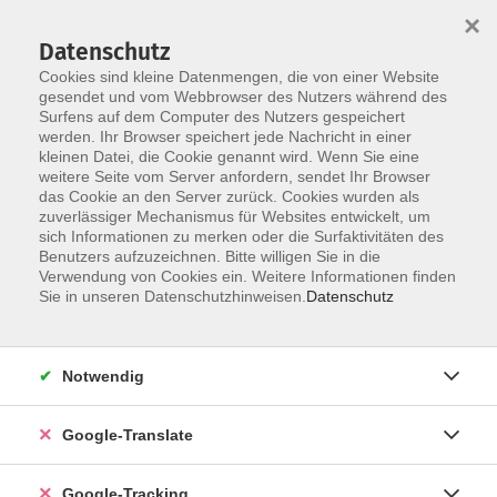
×
Datenschutz
Cookies sind kleine Datenmengen, die von einer Website
gesendet und vom Webbrowser des Nutzers während des
Surfens auf dem Computer des Nutzers gespeichert
Skip to main content
werden. Ihr Browser speichert jede Nachricht in einer
kleinen Datei, die Cookie genannt wird. Wenn Sie eine
weitere Seite vom Server anfordern, sendet Ihr Browser
Hot Iron und Functional
das Cookie an den Server zurück. Cookies wurden als
zuverlässiger Mechanismus für Websites entwickelt, um
Training
sich Informationen zu merken oder die Surfaktivitäten des
Benutzers aufzuzeichnen. Bitte willigen Sie in die
Verwendung von Cookies ein. Weitere Informationen finden
Sie in unseren Datenschutzhinweisen.
Datenschutz
2 Kurse
Notwendig
zurück zu Bewegung und Fitness
Google-Translate
Ergebnisse filtern
Google-Tracking