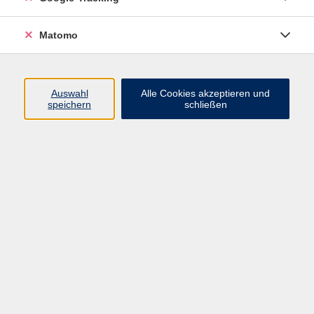
Matomo
Hot Iron
Di. 22.09.2026 18:00
Neutraubling
Auswahl
Alle Cookies akzeptieren und
speichern
schließen
Hot Iron
Do. 24.09.2026 19:30
Neutraubling