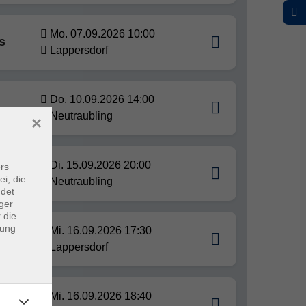
Mo. 07.09.2026 10:00
s
Lappersdorf
Do. 10.09.2026 14:00
Neutraubling
×
Di. 15.09.2026 20:00
rs
ei, die
Neutraubling
ndet
ger
 die
dung
Mi. 16.09.2026 17:30
Lappersdorf
Mi. 16.09.2026 18:40