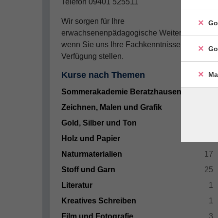
Telefon 09401 525511
Wir sorgen für Ihre
Go
erwachsenenpädagogische Weiterbildung,
wenn Sie uns Ihre Fachkenntnisse zur
Go
Verfügung stellen.
Kurse nach Themen
Ma
Sommerakademie Beratzhausen
6
Zeichnen, Malen und Grafik
14
Gold, Silber und Ton
9
Holz und Papier
11
Naturmaterialien
17
Stoff und Garn
25
Literatur
1
Kreatives Schreiben
1
Film und Fotografie
3