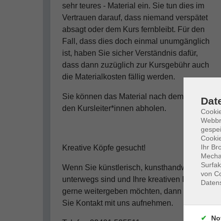
sehr teures - Material ein. Sie tun dies im
Vertrauen darauf, dass niemand verspätet
absagt oder dem Kurs fernbleibt. Für den
Fall, dass dies doch einmal unumgänglich
ist, haben Sie sicher Verständnis dafür,
dass dann zuzüglich zur Kursgebühr auch
die Materialkosten fällig werden.
Sie können das Material nach dem Kurs bei
Dat
den Kursleiter*innen abholen.
Cookie
Webbr
gespei
Cookie
Ihr Br
Kreative Köpfe gesucht!
Mechan
Surfak
Wenn Sie künstlerisch, kunsthandwerklich
von Co
unterwegs sind und Ihre kreativen Ideen
Daten
gerne weitergeben möchten, dann sollten
Sie Kontakt mit uns aufnehmen.
No