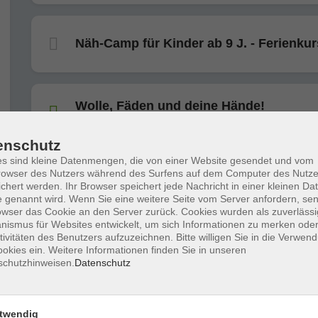
Näh-Camp für Kinder ab 9 J. - Ferienkur
Wolle, Fäden und deine Hände!
Für Kinder ab 8 J.
enschutz
s sind kleine Datenmengen, die von einer Website gesendet und vom
owser des Nutzers während des Surfens auf dem Computer des Nutze
Tanz dich schlank & frei!
chert werden. Ihr Browser speichert jede Nachricht in einer kleinen Dat
 genannt wird. Wenn Sie eine weitere Seite vom Server anfordern, se
owser das Cookie an den Server zurück. Cookies wurden als zuverlässi
ismus für Websites entwickelt, um sich Informationen zu merken oder
tivitäten des Benutzers aufzuzeichnen. Bitte willigen Sie in die Verwen
Line Dance (Level 1)
okies ein. Weitere Informationen finden Sie in unseren
mind. 2-3 Jahre Line Dance-Erfahrung
schutzhinweisen.
Datenschutz
Line Dance (Level 2)
twendig