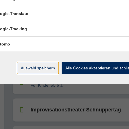
mind. 3-4 Jahre Line Dance-Erfahrung
ogle-Translate
Line Dance (Grundkenntnisse)
ogle-Tracking
mind. 1 Jahr Line Dance-Erfahrung
tomo
Freundschafts- und Wickelringe aus Sil
Auswahl speichern
Alle Cookies akzeptieren und schl
Stifterolle fürs neue Schuljahr
Für Kinder ab 6 J.
Improvisationstheater Schnuppertag