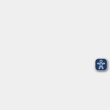
Tel: 09401 52550
Fax 09401 525520
Landratsamt Regensburg
Öffnungszeiten
Unsere Geschäftsstelle in Neutraubling ist für den
Parteiverkehr wie folgt geöffnet:
montags - freitags: 9.30 - 12.00 Uhr
montags, dienstags und donnerstags:
14.00 - 18.30 Uhr
und nach Vereinbarung