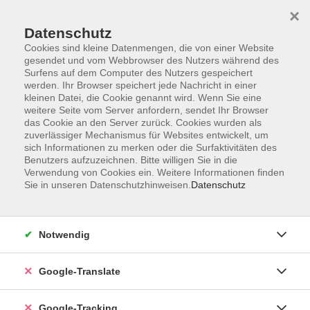
×
Datenschutz
Cookies sind kleine Datenmengen, die von einer Website
gesendet und vom Webbrowser des Nutzers während des
Surfens auf dem Computer des Nutzers gespeichert
Skip to main content
werden. Ihr Browser speichert jede Nachricht in einer
kleinen Datei, die Cookie genannt wird. Wenn Sie eine
weitere Seite vom Server anfordern, sendet Ihr Browser
Der Kurs konnte nicht gefunden werden.
das Cookie an den Server zurück. Cookies wurden als
zuverlässiger Mechanismus für Websites entwickelt, um
sich Informationen zu merken oder die Surfaktivitäten des
Benutzers aufzuzeichnen. Bitte willigen Sie in die
Verwendung von Cookies ein. Weitere Informationen finden
Sie in unseren Datenschutzhinweisen.
Datenschutz
AGB
Notwendig
Impressum
Barrierefreiheitserklärung
Google-Translate
Datenschutzerklärung
Datenschutzerklärung (Privacy Policy) Newsletter
Google-Tracking