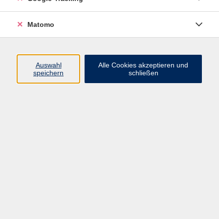
Widerrufsbelehrung
Widerruf
Matomo
Programm
Auswahl
Alle Cookies akzeptieren und
speichern
schließen
Gesellschaft
Beruf
Sprachen
Gesundheit & Kochen
Kultur
Junge vhs
Deutsch & Schule
Digitales Lernen