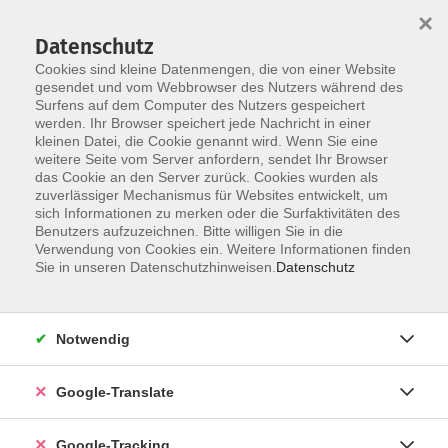
×
Datenschutz
Cookies sind kleine Datenmengen, die von einer Website
gesendet und vom Webbrowser des Nutzers während des
Surfens auf dem Computer des Nutzers gespeichert
Skip to main content
werden. Ihr Browser speichert jede Nachricht in einer
kleinen Datei, die Cookie genannt wird. Wenn Sie eine
weitere Seite vom Server anfordern, sendet Ihr Browser
das Cookie an den Server zurück. Cookies wurden als
Kultur, Kunst und Kreativität
zuverlässiger Mechanismus für Websites entwickelt, um
sich Informationen zu merken oder die Surfaktivitäten des
Benutzers aufzuzeichnen. Bitte willigen Sie in die
Verwendung von Cookies ein. Weitere Informationen finden
Sie in unseren Datenschutzhinweisen.
Datenschutz
139 Kurse
Notwendig
Kultur und Kreativität - der Sinn für’s Schöne
Google-Translate
Google-Tracking