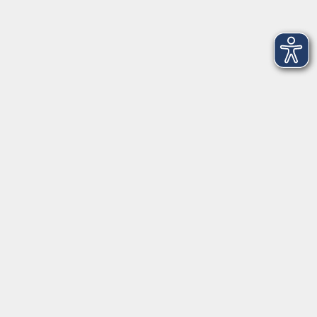
vhs Regensburger Land e. V.
Königsberger Str. 4
93073 Neutraubling
info@vhs-regensburger-land.de
Tel: 09401 52550
Fax 09401 525520
Landratsamt Regensburg
Öffnungszeiten