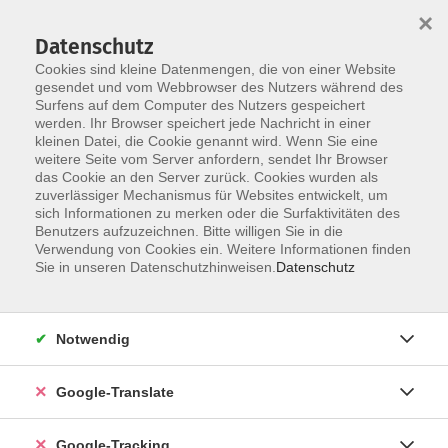
×
Datenschutz
Cookies sind kleine Datenmengen, die von einer Website
gesendet und vom Webbrowser des Nutzers während des
Surfens auf dem Computer des Nutzers gespeichert
Skip to main content
You are here:
werden. Ihr Browser speichert jede Nachricht in einer
Beratzhausen
kleinen Datei, die Cookie genannt wird. Wenn Sie eine
weitere Seite vom Server anfordern, sendet Ihr Browser
das Cookie an den Server zurück. Cookies wurden als
zuverlässiger Mechanismus für Websites entwickelt, um
Ergebnisse filtern
sich Informationen zu merken oder die Surfaktivitäten des
Benutzers aufzuzeichnen. Bitte willigen Sie in die
Verwendung von Cookies ein. Weitere Informationen finden
Sie in unseren Datenschutzhinweisen.
Datenschutz
Sommerakademie Beratzhausen: Malerei
Mo. 10.08.2026 09:00
Beratzhausen
Notwendig
Google-Translate
Sommerakademie Beratzhausen:
Google-Tracking