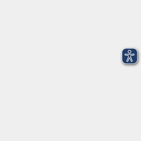
Inhalte
Startseite
Programm
Aktuelles
Infothek
Über uns
Kontakt
FAQ
vhs Regensburger Land e. V.
Königsberger Str. 4
93073 Neutraubling
info@vhs-regensburger-land.de