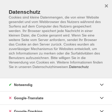
×
Datenschutz
Cookies sind kleine Datenmengen, die von einer Website
gesendet und vom Webbrowser des Nutzers während des
Surfens auf dem Computer des Nutzers gespeichert
Skip to main content
You are here:
werden. Ihr Browser speichert jede Nachricht in einer
Programm
kleinen Datei, die Cookie genannt wird. Wenn Sie eine
weitere Seite vom Server anfordern, sendet Ihr Browser
das Cookie an den Server zurück. Cookies wurden als
zuverlässiger Mechanismus für Websites entwickelt, um
sich Informationen zu merken oder die Surfaktivitäten des
Nachhaltig leben und
Benutzers aufzuzeichnen. Bitte willigen Sie in die
Verwendung von Cookies ein. Weitere Informationen finden
handeln
Sie in unseren Datenschutzhinweisen.
Datenschutz
Notwendig
18 Kurse
Google-Translate
zurück zu Gesellschaft
Google-Tracking