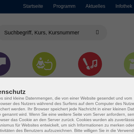
Startseite
Programm
Aktuelles
Infothek
chen
Gesundheit &
Kultur
Jun
Kochen
enschutz
s sind kleine Datenmengen, die von einer Website gesendet und vom
owser des Nutzers während des Surfens auf dem Computer des Nutze
chert werden. Ihr Browser speichert jede Nachricht in einer kleinen Dat
 genannt wird. Wenn Sie eine weitere Seite vom Server anfordern, se
owser das Cookie an den Server zurück. Cookies wurden als zuverlässi
ismus für Websites entwickelt, um sich Informationen zu merken oder
tivitäten des Benutzers aufzuzeichnen. Bitte willigen Sie in die Verwen