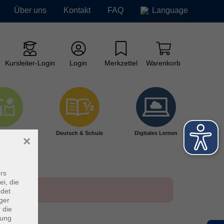
Über uns
Kontakt
FAQ
Language
Kursleiter-Login
Login
Merkzettel
Warenkorb
ge vhs
Deutsch & Schule
Digitales Lernen
×
rs
ei, die
ndet
ger
 die
dung