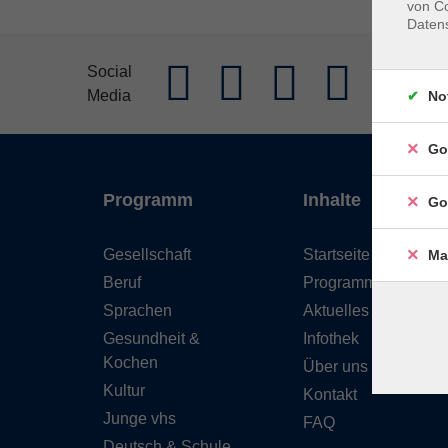
von Co
Daten
AGB
Im
Social
Media
Widerrufs
No
Go
Programm
Inhalte
Go
Gesellschaft
Startseite
Ma
Beruf
Programm
Sprachen
Aktuelles
Gesundheit &
Infothek
Kochen
Über uns
Kultur
Kontakt
Junge vhs
FAQ
Deutsch & Schule