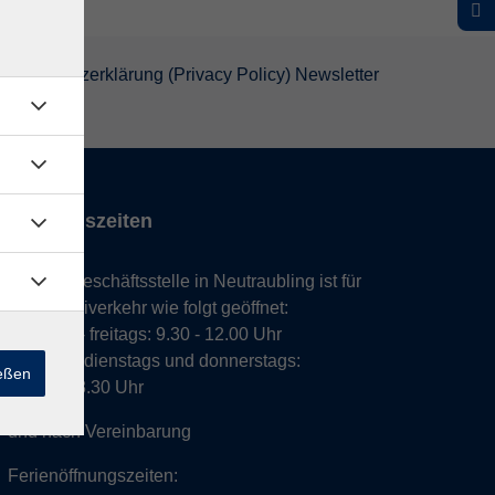
atenschutzerklärung (Privacy Policy) Newsletter
Öffnungszeiten
Unsere Geschäftsstelle in Neutraubling ist für
den Parteiverkehr wie folgt geöffnet:
montags - freitags: 9.30 - 12.00 Uhr
montags, dienstags und donnerstags:
ießen
14.00 - 18.30 Uhr
und nach Vereinbarung
Ferienöffnungszeiten: