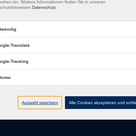
okies ein. Weitere Informationen finden Sie in unseren
schutzhinweisen.
Datenschutz
pressum
Barrierefreiheitserklärung
Datenschutzerklärung
D
belehrung
Widerruf
twendig
ogle-Translate
vhs Regensburger Land e. V.
ogle-Tracking
Königsberger Str. 4
tomo
93073 Neutraubling
info@vhs-regensburger-land.de
Auswahl speichern
Alle Cookies akzeptieren und schl
Tel: 09401 52550
Fax 09401 525520