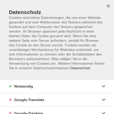
×
Datenschutz
Cookies sind kleine Datenmengen, die von einer Website
gesendet und vom Webbrowser des Nutzers während des
Surfens auf dem Computer des Nutzers gespeichert
Skip to main content
werden. Ihr Browser speichert jede Nachricht in einer
kleinen Datei, die Cookie genannt wird. Wenn Sie eine
weitere Seite vom Server anfordern, sendet Ihr Browser
Der Kurs konnte nicht gefunden werden.
das Cookie an den Server zurück. Cookies wurden als
zuverlässiger Mechanismus für Websites entwickelt, um
sich Informationen zu merken oder die Surfaktivitäten des
Benutzers aufzuzeichnen. Bitte willigen Sie in die
Verwendung von Cookies ein. Weitere Informationen finden
Sie in unseren Datenschutzhinweisen.
Datenschutz
AGB
Notwendig
Impressum
Barrierefreiheitserklärung
Google-Translate
Datenschutzerklärung
Datenschutzerklärung (Privacy Policy) Newsletter
Google-Tracking