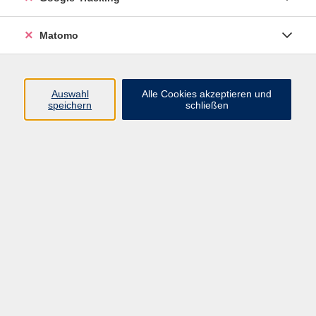
Widerrufsbelehrung
Widerruf
Matomo
Programm
Auswahl
Alle Cookies akzeptieren und
speichern
schließen
Gesellschaft
Beruf
Sprachen
Gesundheit & Kochen
Kultur
Junge vhs
Deutsch & Schule
Digitales Lernen