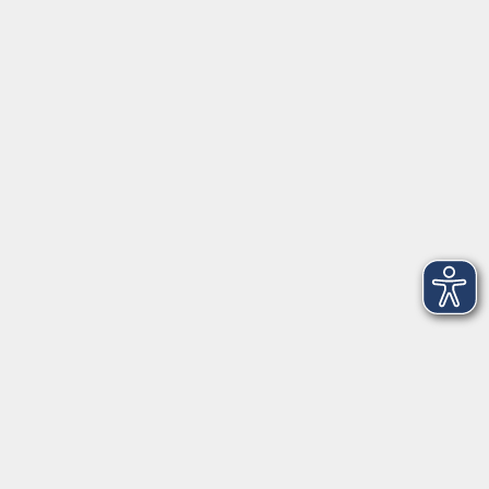
Tel: 09401 52550
Fax 09401 525520
Landratsamt Regensburg
Öffnungszeiten
Unsere Geschäftsstelle in Neutraubling ist für den
Parteiverkehr wie folgt geöffnet:
montags - freitags: 9.30 - 12.00 Uhr
montags, dienstags und donnerstags:
14.00 - 18.30 Uhr
und nach Vereinbarung