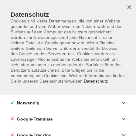
×
Datenschutz
Cookies sind kleine Datenmengen, die von einer Website
gesendet und vom Webbrowser des Nutzers während des
Surfens auf dem Computer des Nutzers gespeichert
Skip to main content
werden. Ihr Browser speichert jede Nachricht in einer
kleinen Datei, die Cookie genannt wird. Wenn Sie eine
weitere Seite vom Server anfordern, sendet Ihr Browser
Der Kurs konnte nicht gefunden werden.
das Cookie an den Server zurück. Cookies wurden als
zuverlässiger Mechanismus für Websites entwickelt, um
sich Informationen zu merken oder die Surfaktivitäten des
Benutzers aufzuzeichnen. Bitte willigen Sie in die
Verwendung von Cookies ein. Weitere Informationen finden
Sie in unseren Datenschutzhinweisen.
Datenschutz
AGB
Notwendig
Impressum
Barrierefreiheitserklärung
Google-Translate
Datenschutzerklärung
Datenschutzerklärung (Privacy Policy) Newsletter
Google-Tracking