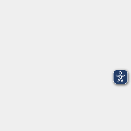
Tel: 09401 52550
Fax 09401 525520
Landratsamt Regensburg
Öffnungszeiten
Unsere Geschäftsstelle in Neutraubling ist für den
Parteiverkehr wie folgt geöffnet:
montags - freitags: 9.30 - 12.00 Uhr
montags, dienstags und donnerstags:
14.00 - 18.30 Uhr
und nach Vereinbarung