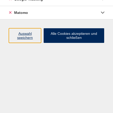
Widerrufsbelehrung
Widerruf
Matomo
Programm
Auswahl
Alle Cookies akzeptieren und
speichern
schließen
Gesellschaft
Beruf
Sprachen
Gesundheit & Kochen
Kultur
Junge vhs
Deutsch & Schule
Digitales Lernen