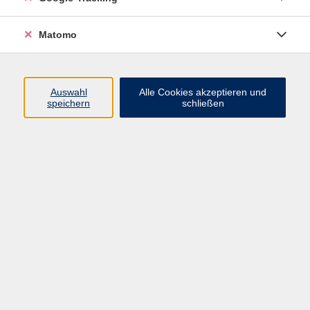
Widerrufsbelehrung
Widerruf
Matomo
Programm
Auswahl
Alle Cookies akzeptieren und
speichern
schließen
Gesellschaft
Beruf
Sprachen
Gesundheit & Kochen
Kultur
Junge vhs
Deutsch & Schule
Digitales Lernen