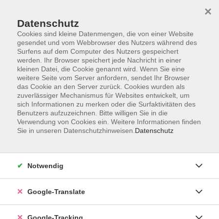
×
Datenschutz
Cookies sind kleine Datenmengen, die von einer Website
gesendet und vom Webbrowser des Nutzers während des
Surfens auf dem Computer des Nutzers gespeichert
Skip to main content
werden. Ihr Browser speichert jede Nachricht in einer
kleinen Datei, die Cookie genannt wird. Wenn Sie eine
weitere Seite vom Server anfordern, sendet Ihr Browser
Der Kurs konnte nicht gefunden werden.
das Cookie an den Server zurück. Cookies wurden als
zuverlässiger Mechanismus für Websites entwickelt, um
sich Informationen zu merken oder die Surfaktivitäten des
Benutzers aufzuzeichnen. Bitte willigen Sie in die
Verwendung von Cookies ein. Weitere Informationen finden
Sie in unseren Datenschutzhinweisen.
Datenschutz
AGB
Notwendig
Impressum
Barrierefreiheitserklärung
Google-Translate
Datenschutzerklärung
Datenschutzerklärung (Privacy Policy) Newsletter
Google-Tracking