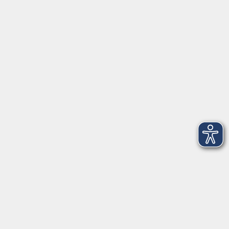
Tel: 09401 52550
Fax 09401 525520
Landratsamt Regensburg
Öffnungszeiten
Unsere Geschäftsstelle in Neutraubling ist für den
Parteiverkehr wie folgt geöffnet:
montags - freitags: 9.30 - 12.00 Uhr
montags, dienstags und donnerstags:
14.00 - 18.30 Uhr
und nach Vereinbarung