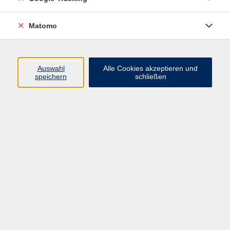
Widerrufsbelehrung
Widerruf
Matomo
Programm
Auswahl
Alle Cookies akzeptieren und
speichern
schließen
Gesellschaft
Beruf
Sprachen
Gesundheit & Kochen
Kultur
Junge vhs
Deutsch & Schule
Digitales Lernen