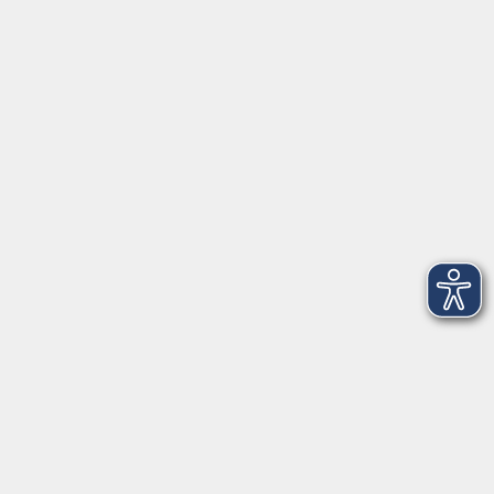
Tel: 09401 52550
Fax 09401 525520
Landratsamt Regensburg
Öffnungszeiten
Unsere Geschäftsstelle in Neutraubling ist für den
Parteiverkehr wie folgt geöffnet:
montags - freitags: 9.30 - 12.00 Uhr
montags, dienstags und donnerstags:
14.00 - 18.30 Uhr
und nach Vereinbarung