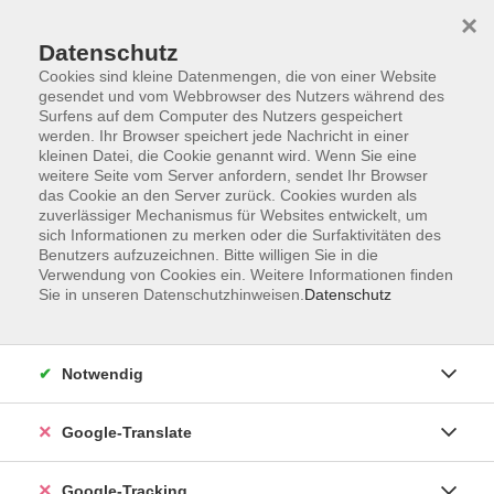
×
Datenschutz
Cookies sind kleine Datenmengen, die von einer Website
gesendet und vom Webbrowser des Nutzers während des
Surfens auf dem Computer des Nutzers gespeichert
Skip to main content
werden. Ihr Browser speichert jede Nachricht in einer
kleinen Datei, die Cookie genannt wird. Wenn Sie eine
weitere Seite vom Server anfordern, sendet Ihr Browser
Der Kurs konnte nicht gefunden werden.
das Cookie an den Server zurück. Cookies wurden als
zuverlässiger Mechanismus für Websites entwickelt, um
sich Informationen zu merken oder die Surfaktivitäten des
Benutzers aufzuzeichnen. Bitte willigen Sie in die
Verwendung von Cookies ein. Weitere Informationen finden
Sie in unseren Datenschutzhinweisen.
Datenschutz
AGB
Notwendig
Impressum
Barrierefreiheitserklärung
Google-Translate
Datenschutzerklärung
Datenschutzerklärung (Privacy Policy) Newsletter
Google-Tracking