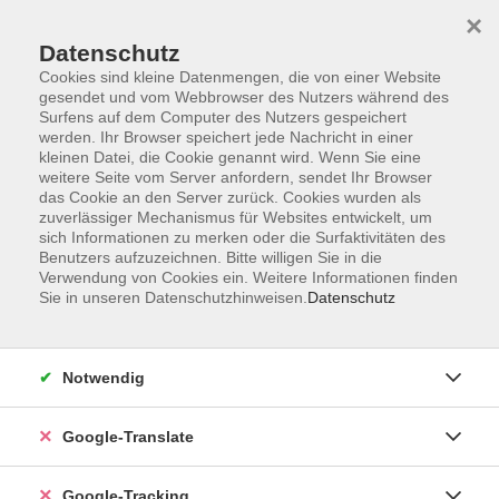
×
Datenschutz
Cookies sind kleine Datenmengen, die von einer Website
gesendet und vom Webbrowser des Nutzers während des
Surfens auf dem Computer des Nutzers gespeichert
Skip to main content
werden. Ihr Browser speichert jede Nachricht in einer
kleinen Datei, die Cookie genannt wird. Wenn Sie eine
weitere Seite vom Server anfordern, sendet Ihr Browser
Der Kurs konnte nicht gefunden werden.
das Cookie an den Server zurück. Cookies wurden als
zuverlässiger Mechanismus für Websites entwickelt, um
sich Informationen zu merken oder die Surfaktivitäten des
Benutzers aufzuzeichnen. Bitte willigen Sie in die
Verwendung von Cookies ein. Weitere Informationen finden
Sie in unseren Datenschutzhinweisen.
Datenschutz
AGB
Notwendig
Impressum
Barrierefreiheitserklärung
Google-Translate
Datenschutzerklärung
Datenschutzerklärung (Privacy Policy) Newsletter
Google-Tracking