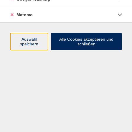
Widerrufsbelehrung
Widerruf
Matomo
Programm
Auswahl
Alle Cookies akzeptieren und
speichern
schließen
Gesellschaft
Beruf
Sprachen
Gesundheit & Kochen
Kultur
Junge vhs
Deutsch & Schule
Digitales Lernen