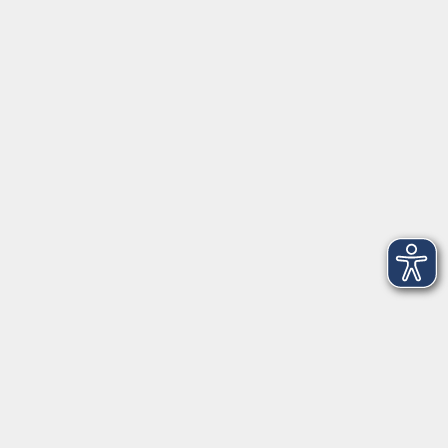
Tel: 09401 52550
Fax 09401 525520
Landratsamt Regensburg
Öffnungszeiten
Unsere Geschäftsstelle in Neutraubling ist für den
Parteiverkehr wie folgt geöffnet:
montags - freitags: 9.30 - 12.00 Uhr
montags, dienstags und donnerstags:
14.00 - 18.30 Uhr
und nach Vereinbarung