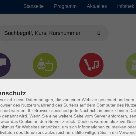
Startseite
Programm
Aktuelles
Infothek
chen
Gesundheit &
Kultur
Jun
Kochen
enschutz
s sind kleine Datenmengen, die von einer Website gesendet und vom
owser des Nutzers während des Surfens auf dem Computer des Nutze
chert werden. Ihr Browser speichert jede Nachricht in einer kleinen Dat
 genannt wird. Wenn Sie eine weitere Seite vom Server anfordern, se
owser das Cookie an den Server zurück. Cookies wurden als zuverlässi
ismus für Websites entwickelt, um sich Informationen zu merken oder
tivitäten des Benutzers aufzuzeichnen. Bitte willigen Sie in die Verwen