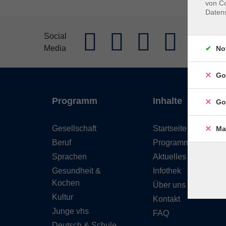
von Co
Daten
AGB
Im
Social
Media
Widerrufs
No
Go
Programm
Inhalte
Go
Gesellschaft
Startseite
Ma
Beruf
Programm
Sprachen
Aktuelles
Gesundheit &
Infothek
Kochen
Über uns
Kultur
Kontakt
Junge vhs
FAQ
Deutsch & Schule