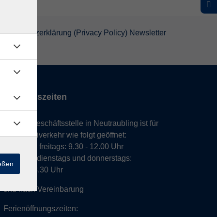
atenschutzerklärung (Privacy Policy) Newsletter
Öffnungszeiten
Unsere Geschäftsstelle in Neutraubling ist für
den Parteiverkehr wie folgt geöffnet:
montags - freitags: 9.30 - 12.00 Uhr
montags, dienstags und donnerstags:
ießen
14.00 - 18.30 Uhr
und nach Vereinbarung
Ferienöffnungszeiten: