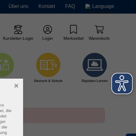
Über uns
Kontakt
FAQ
Language
Kursleiter-Login
Login
Merkzettel
Warenkorb
ge vhs
Deutsch & Schule
Digitales Lernen
×
rs
ei, die
ndet
ger
 die
dung