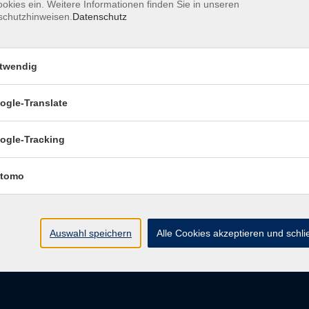
okies ein. Weitere Informationen finden Sie in unseren
schutzhinweisen.
Datenschutz
pressum
Barrierefreiheitserklärung
Datenschutzerklärung
D
belehrung
Widerruf
twendig
ogle-Translate
vhs Regensburger Land e. V.
ogle-Tracking
Königsberger Str. 4
tomo
93073 Neutraubling
info@vhs-regensburger-land.de
Auswahl speichern
Alle Cookies akzeptieren und schl
Tel: 09401 52550
Fax 09401 525520