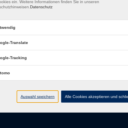
okies ein. Weitere Informationen finden Sie in unseren
schutzhinweisen.
Datenschutz
pressum
Barrierefreiheitserklärung
Datenschutzerklärung
D
belehrung
Widerruf
twendig
ogle-Translate
vhs Regensburger Land e. V.
ogle-Tracking
Königsberger Str. 4
tomo
93073 Neutraubling
info@vhs-regensburger-land.de
Auswahl speichern
Alle Cookies akzeptieren und schl
Tel: 09401 52550
Fax 09401 525520