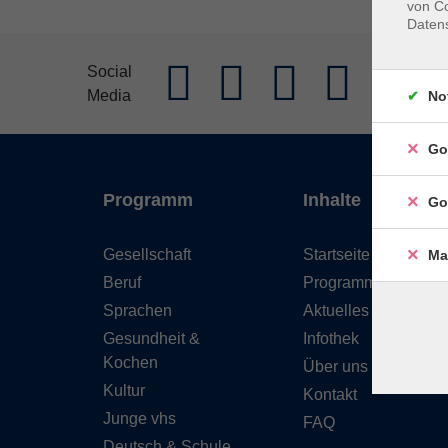
von Co
Daten
AGB
Im
Social
Media
Widerrufs
No
Go
Programm
Inhalte
Go
Gesellschaft
Startseite
Ma
Beruf
Programm
Sprachen
Aktuelles
Gesundheit &
Infothek
Kochen
Über uns
Kultur
Kontakt
Junge vhs
FAQ
Deutsch & Schule