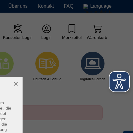
Über uns
Kontakt
FAQ
Language
Kursleiter-Login
Login
Merkzettel
Warenkorb
ge vhs
Deutsch & Schule
Digitales Lernen
×
rs
ei, die
ndet
ger
 die
dung