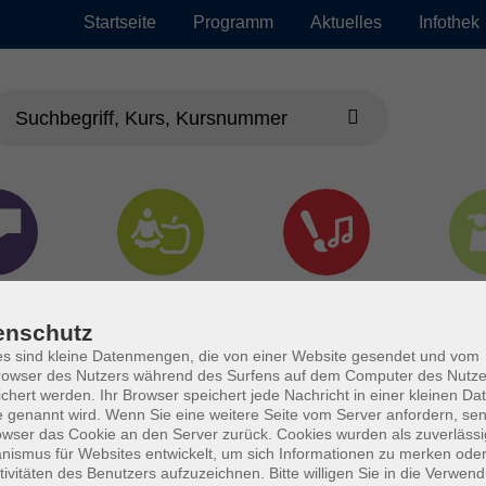
Startseite
Programm
Aktuelles
Infothek
chen
Gesundheit &
Kultur
Jun
Kochen
enschutz
s sind kleine Datenmengen, die von einer Website gesendet und vom
owser des Nutzers während des Surfens auf dem Computer des Nutze
chert werden. Ihr Browser speichert jede Nachricht in einer kleinen Dat
 genannt wird. Wenn Sie eine weitere Seite vom Server anfordern, se
owser das Cookie an den Server zurück. Cookies wurden als zuverlässi
ismus für Websites entwickelt, um sich Informationen zu merken oder
tivitäten des Benutzers aufzuzeichnen. Bitte willigen Sie in die Verwen