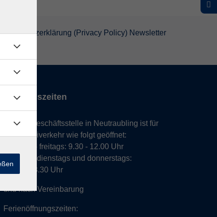
atenschutzerklärung (Privacy Policy) Newsletter
Öffnungszeiten
Unsere Geschäftsstelle in Neutraubling ist für
den Parteiverkehr wie folgt geöffnet:
montags - freitags: 9.30 - 12.00 Uhr
montags, dienstags und donnerstags:
ießen
14.00 - 18.30 Uhr
und nach Vereinbarung
Ferienöffnungszeiten: