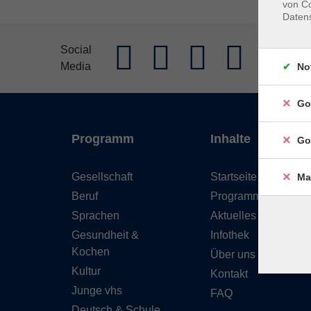
von Co
Daten
AGB
Im
Social
Media
Widerrufs
No
Go
Programm
Inhalte
Go
Gesellschaft
Startseite
Ma
Beruf
Programm
Sprachen
Aktuelles
Gesundheit &
Infothek
Kochen
Über uns
Kultur
Kontakt
Junge vhs
FAQ
Deutsch & Schule