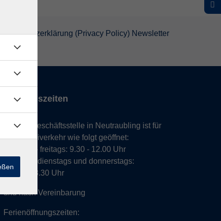
atenschutzerklärung (Privacy Policy) Newsletter
Öffnungszeiten
Unsere Geschäftsstelle in Neutraubling ist für
den Parteiverkehr wie folgt geöffnet:
montags - freitags: 9.30 - 12.00 Uhr
montags, dienstags und donnerstags:
ießen
14.00 - 18.30 Uhr
und nach Vereinbarung
Ferienöffnungszeiten: