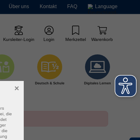
Über uns
Kontakt
FAQ
Language
Kursleiter-Login
Login
Merkzettel
Warenkorb
ge vhs
Deutsch & Schule
Digitales Lernen
×
rs
ei, die
ndet
ger
 die
dung