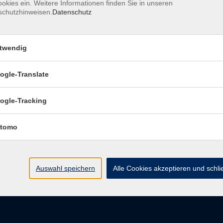
okies ein. Weitere Informationen finden Sie in unseren
schutzhinweisen.
Datenschutz
pressum
Barrierefreiheitserklärung
Datenschutzerklärung
D
belehrung
Widerruf
twendig
ogle-Translate
vhs Regensburger Land e. V.
ogle-Tracking
Königsberger Str. 4
tomo
93073 Neutraubling
info@vhs-regensburger-land.de
Auswahl speichern
Alle Cookies akzeptieren und schl
Tel: 09401 52550
Fax 09401 525520