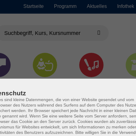
Startseite
Programm
Aktuelles
Infothek
chen
Gesundheit &
Kultur
Jun
Kochen
enschutz
s sind kleine Datenmengen, die von einer Website gesendet und vom
owser des Nutzers während des Surfens auf dem Computer des Nutze
chert werden. Ihr Browser speichert jede Nachricht in einer kleinen Dat
 genannt wird. Wenn Sie eine weitere Seite vom Server anfordern, se
owser das Cookie an den Server zurück. Cookies wurden als zuverlässi
ismus für Websites entwickelt, um sich Informationen zu merken oder
tivitäten des Benutzers aufzuzeichnen. Bitte willigen Sie in die Verwen