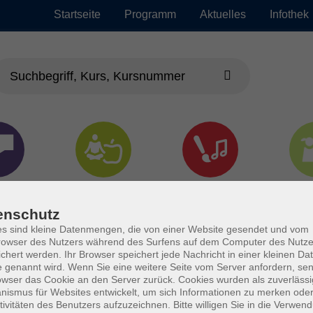
Startseite
Programm
Aktuelles
Infothek
chen
Gesundheit &
Kultur
Jun
Kochen
enschutz
s sind kleine Datenmengen, die von einer Website gesendet und vom
owser des Nutzers während des Surfens auf dem Computer des Nutze
chert werden. Ihr Browser speichert jede Nachricht in einer kleinen Dat
 genannt wird. Wenn Sie eine weitere Seite vom Server anfordern, se
owser das Cookie an den Server zurück. Cookies wurden als zuverlässi
ismus für Websites entwickelt, um sich Informationen zu merken oder
tivitäten des Benutzers aufzuzeichnen. Bitte willigen Sie in die Verwen