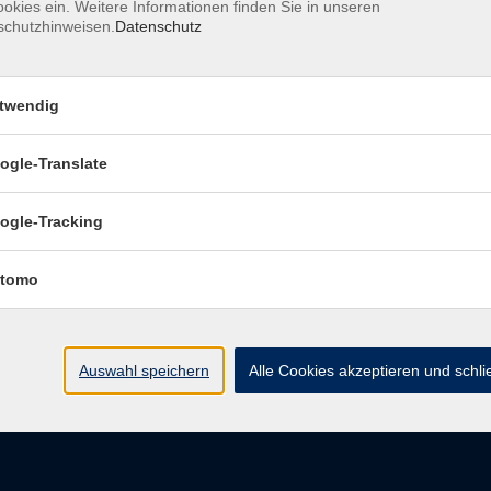
okies ein. Weitere Informationen finden Sie in unseren
schutzhinweisen.
Datenschutz
pressum
Barrierefreiheitserklärung
Datenschutzerklärung
D
belehrung
Widerruf
twendig
ogle-Translate
vhs Regensburger Land e. V.
ogle-Tracking
Königsberger Str. 4
tomo
93073 Neutraubling
info@vhs-regensburger-land.de
Auswahl speichern
Alle Cookies akzeptieren und schl
Tel: 09401 52550
Fax 09401 525520