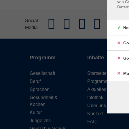
von Co
Daten
AGB
Im
Social
Media
Widerrufs
No
Go
Programm
Inhalte
Go
Gesellschaft
Startseite
Ma
Beruf
Programm
Sprachen
Aktuelles
Gesundheit &
Infothek
Kochen
Über uns
Kultur
Kontakt
Junge vhs
FAQ
Deutsch & Schule