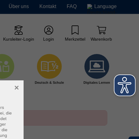
Über uns
Kontakt
FAQ
Language
Kursleiter-Login
Login
Merkzettel
Warenkorb
ge vhs
Deutsch & Schule
Digitales Lernen
×
rs
ei, die
ndet
ger
 die
dung