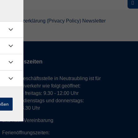
atenschutzerklärung (Privacy Policy) Newsletter
Öffnungszeiten
Unsere Geschäftsstelle in Neutraubling ist für
den Parteiverkehr wie folgt geöffnet:
montags - freitags: 9.30 - 12.00 Uhr
montags, dienstags und donnerstags:
ießen
14.00 - 18.30 Uhr
und nach Vereinbarung
Ferienöffnungszeiten: