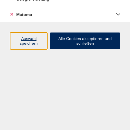
Widerrufsbelehrung
Widerruf
Matomo
Programm
Auswahl
Alle Cookies akzeptieren und
speichern
schließen
Gesellschaft
Beruf
Sprachen
Gesundheit & Kochen
Kultur
Junge vhs
Deutsch & Schule
Digitales Lernen