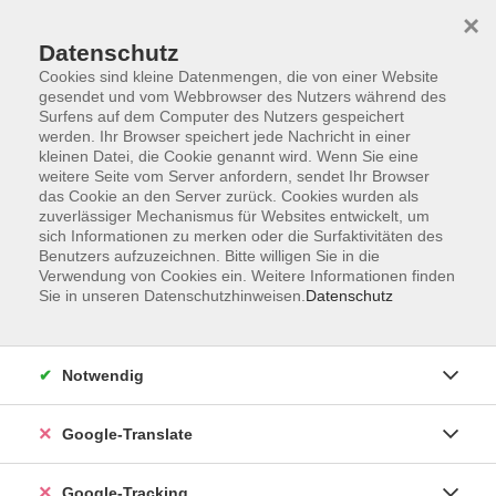
×
Datenschutz
Cookies sind kleine Datenmengen, die von einer Website
gesendet und vom Webbrowser des Nutzers während des
Surfens auf dem Computer des Nutzers gespeichert
Skip to main content
werden. Ihr Browser speichert jede Nachricht in einer
kleinen Datei, die Cookie genannt wird. Wenn Sie eine
weitere Seite vom Server anfordern, sendet Ihr Browser
Der Kurs konnte nicht gefunden werden.
das Cookie an den Server zurück. Cookies wurden als
zuverlässiger Mechanismus für Websites entwickelt, um
sich Informationen zu merken oder die Surfaktivitäten des
Benutzers aufzuzeichnen. Bitte willigen Sie in die
Verwendung von Cookies ein. Weitere Informationen finden
Sie in unseren Datenschutzhinweisen.
Datenschutz
AGB
Notwendig
Impressum
Barrierefreiheitserklärung
Google-Translate
Datenschutzerklärung
Datenschutzerklärung (Privacy Policy) Newsletter
Google-Tracking