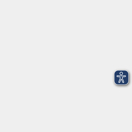
Tel: 09401 52550
Fax 09401 525520
Landratsamt Regensburg
Öffnungszeiten
Unsere Geschäftsstelle in Neutraubling ist für den
Parteiverkehr wie folgt geöffnet:
montags - freitags: 9.30 - 12.00 Uhr
montags, dienstags und donnerstags:
14.00 - 18.30 Uhr
und nach Vereinbarung