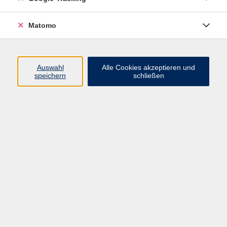
Widerrufsbelehrung
Widerruf
Matomo
Programm
Auswahl
Alle Cookies akzeptieren und
speichern
schließen
Gesellschaft
Beruf
Sprachen
Gesundheit & Kochen
Kultur
Junge vhs
Deutsch & Schule
Digitales Lernen