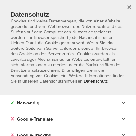
×
Datenschutz
Cookies sind kleine Datenmengen, die von einer Website
gesendet und vom Webbrowser des Nutzers während des
Surfens auf dem Computer des Nutzers gespeichert
Skip to main content
werden. Ihr Browser speichert jede Nachricht in einer
kleinen Datei, die Cookie genannt wird. Wenn Sie eine
weitere Seite vom Server anfordern, sendet Ihr Browser
Der Kurs konnte nicht gefunden werden.
das Cookie an den Server zurück. Cookies wurden als
zuverlässiger Mechanismus für Websites entwickelt, um
sich Informationen zu merken oder die Surfaktivitäten des
Benutzers aufzuzeichnen. Bitte willigen Sie in die
Verwendung von Cookies ein. Weitere Informationen finden
Sie in unseren Datenschutzhinweisen.
Datenschutz
AGB
Notwendig
Impressum
Barrierefreiheitserklärung
Google-Translate
Datenschutzerklärung
Datenschutzerklärung (Privacy Policy) Newsletter
Google-Tracking