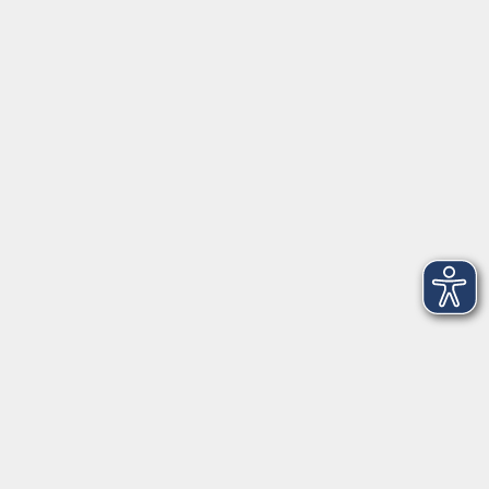
Tel: 09401 52550
Fax 09401 525520
Landratsamt Regensburg
Öffnungszeiten
Unsere Geschäftsstelle in Neutraubling ist für den
Parteiverkehr wie folgt geöffnet:
montags - freitags: 9.30 - 12.00 Uhr
montags, dienstags und donnerstags:
14.00 - 18.30 Uhr
und nach Vereinbarung