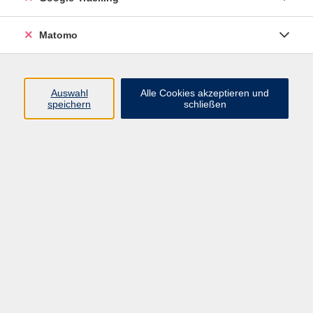
Widerrufsbelehrung
Widerruf
Matomo
Programm
Auswahl
Alle Cookies akzeptieren und
speichern
schließen
Gesellschaft
Beruf
Sprachen
Gesundheit & Kochen
Kultur
Junge vhs
Deutsch & Schule
Digitales Lernen