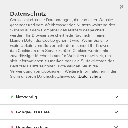
×
Datenschutz
Cookies sind kleine Datenmengen, die von einer Website
gesendet und vom Webbrowser des Nutzers während des
Surfens auf dem Computer des Nutzers gespeichert
Skip to main content
werden. Ihr Browser speichert jede Nachricht in einer
kleinen Datei, die Cookie genannt wird. Wenn Sie eine
weitere Seite vom Server anfordern, sendet Ihr Browser
Der Kurs konnte nicht gefunden werden.
das Cookie an den Server zurück. Cookies wurden als
zuverlässiger Mechanismus für Websites entwickelt, um
sich Informationen zu merken oder die Surfaktivitäten des
Benutzers aufzuzeichnen. Bitte willigen Sie in die
Verwendung von Cookies ein. Weitere Informationen finden
Sie in unseren Datenschutzhinweisen.
Datenschutz
AGB
Notwendig
Impressum
Barrierefreiheitserklärung
Google-Translate
Datenschutzerklärung
Datenschutzerklärung (Privacy Policy) Newsletter
Google-Tracking