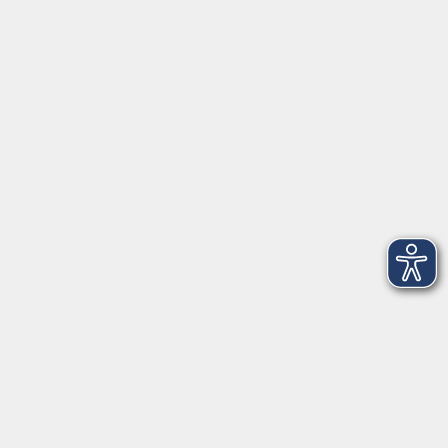
Tel: 09401 52550
Fax 09401 525520
Landratsamt Regensburg
Öffnungszeiten
Unsere Geschäftsstelle in Neutraubling ist für den
Parteiverkehr wie folgt geöffnet:
montags - freitags: 9.30 - 12.00 Uhr
montags, dienstags und donnerstags:
14.00 - 18.30 Uhr
und nach Vereinbarung