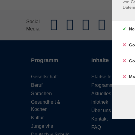
von Co
Daten
AGB
Im
Social
Media
Widerrufs
No
Go
Programm
Inhalte
Go
Gesellschaft
Startseite
Ma
Beruf
Programm
Sprachen
Aktuelles
Gesundheit &
Infothek
Kochen
Über uns
Kultur
Kontakt
Junge vhs
FAQ
Deutsch & Schule