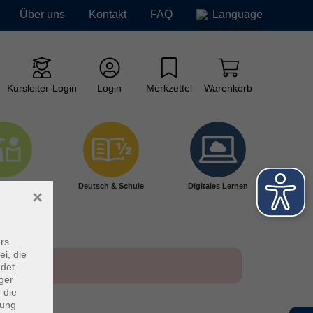
Über uns
Kontakt
FAQ
Language
Kursleiter-Login
Login
Merkzettel
Warenkorb
ge vhs
Deutsch & Schule
Digitales Lernen
×
rs
ei, die
ndet
ger
 die
dung