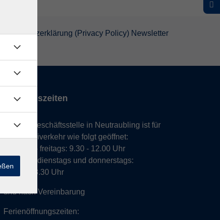
atenschutzerklärung (Privacy Policy) Newsletter
Öffnungszeiten
Unsere Geschäftsstelle in Neutraubling ist für
den Parteiverkehr wie folgt geöffnet:
montags - freitags: 9.30 - 12.00 Uhr
montags, dienstags und donnerstags:
ießen
14.00 - 18.30 Uhr
und nach Vereinbarung
Ferienöffnungszeiten: