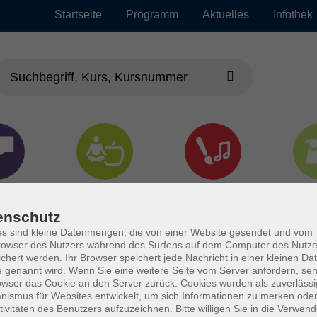
Startseite
Programm
Aktuelles
Infothek
chen
Gesundheit &
Kultur
Jun
Kochen
enschutz
s sind kleine Datenmengen, die von einer Website gesendet und vom
owser des Nutzers während des Surfens auf dem Computer des Nutze
chert werden. Ihr Browser speichert jede Nachricht in einer kleinen Dat
 genannt wird. Wenn Sie eine weitere Seite vom Server anfordern, se
owser das Cookie an den Server zurück. Cookies wurden als zuverlässi
ismus für Websites entwickelt, um sich Informationen zu merken oder
tivitäten des Benutzers aufzuzeichnen. Bitte willigen Sie in die Verwen