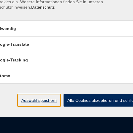
okies ein. Weitere Informationen finden Sie in unseren
schutzhinweisen.
Datenschutz
pressum
Barrierefreiheitserklärung
Datenschutzerklärung
D
belehrung
Widerruf
twendig
ogle-Translate
vhs Regensburger Land e. V.
ogle-Tracking
Königsberger Str. 4
tomo
93073 Neutraubling
info@vhs-regensburger-land.de
Auswahl speichern
Alle Cookies akzeptieren und schl
Tel: 09401 52550
Fax 09401 525520