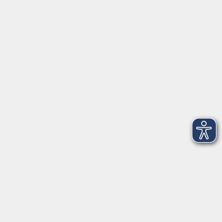
Tel: 09401 52550
Fax 09401 525520
Landratsamt Regensburg
Öffnungszeiten
Unsere Geschäftsstelle in Neutraubling ist für den
Parteiverkehr wie folgt geöffnet:
montags - freitags: 9.30 - 12.00 Uhr
montags, dienstags und donnerstags:
14.00 - 18.30 Uhr
und nach Vereinbarung