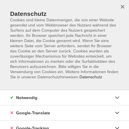
×
Datenschutz
Cookies sind kleine Datenmengen, die von einer Website
gesendet und vom Webbrowser des Nutzers während des
Surfens auf dem Computer des Nutzers gespeichert
Skip to main content
werden. Ihr Browser speichert jede Nachricht in einer
kleinen Datei, die Cookie genannt wird. Wenn Sie eine
weitere Seite vom Server anfordern, sendet Ihr Browser
Der Kurs konnte nicht gefunden werden.
das Cookie an den Server zurück. Cookies wurden als
zuverlässiger Mechanismus für Websites entwickelt, um
sich Informationen zu merken oder die Surfaktivitäten des
Benutzers aufzuzeichnen. Bitte willigen Sie in die
Verwendung von Cookies ein. Weitere Informationen finden
Sie in unseren Datenschutzhinweisen.
Datenschutz
AGB
Notwendig
Impressum
Barrierefreiheitserklärung
Google-Translate
Datenschutzerklärung
Datenschutzerklärung (Privacy Policy) Newsletter
Google-Tracking