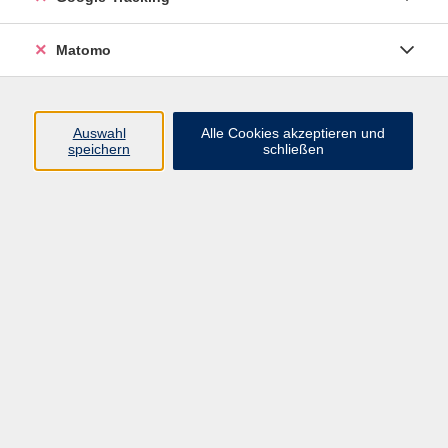
Widerrufsbelehrung
Widerruf
Matomo
Programm
Auswahl
Alle Cookies akzeptieren und
speichern
schließen
Gesellschaft
Beruf
Sprachen
Gesundheit & Kochen
Kultur
Junge vhs
Deutsch & Schule
Digitales Lernen