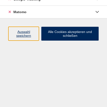
Widerrufsbelehrung
Widerruf
Matomo
Programm
Auswahl
Alle Cookies akzeptieren und
speichern
schließen
Gesellschaft
Beruf
Sprachen
Gesundheit & Kochen
Kultur
Junge vhs
Deutsch & Schule
Digitales Lernen