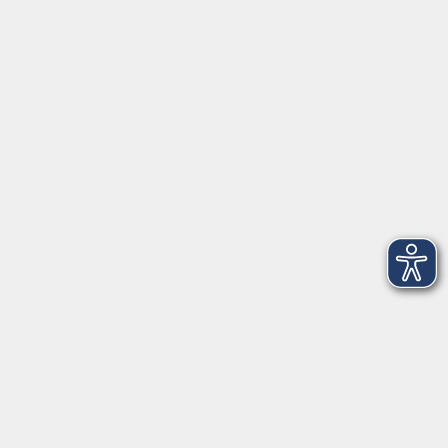
Tel: 09401 52550
Fax 09401 525520
Landratsamt Regensburg
Öffnungszeiten
Unsere Geschäftsstelle in Neutraubling ist für den
Parteiverkehr wie folgt geöffnet:
montags - freitags: 9.30 - 12.00 Uhr
montags, dienstags und donnerstags:
14.00 - 18.30 Uhr
und nach Vereinbarung