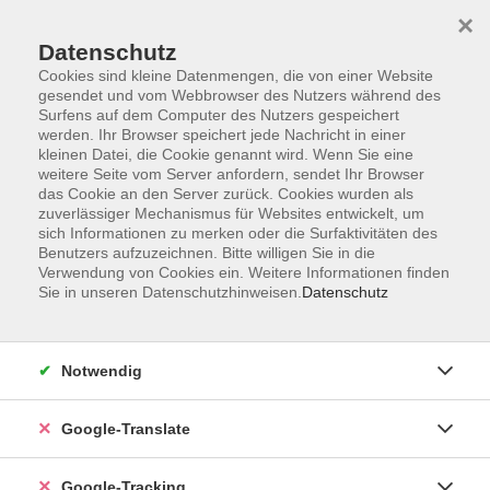
×
Datenschutz
Cookies sind kleine Datenmengen, die von einer Website
gesendet und vom Webbrowser des Nutzers während des
Surfens auf dem Computer des Nutzers gespeichert
Skip to main content
werden. Ihr Browser speichert jede Nachricht in einer
kleinen Datei, die Cookie genannt wird. Wenn Sie eine
weitere Seite vom Server anfordern, sendet Ihr Browser
Der Kurs konnte nicht gefunden werden.
das Cookie an den Server zurück. Cookies wurden als
zuverlässiger Mechanismus für Websites entwickelt, um
sich Informationen zu merken oder die Surfaktivitäten des
Benutzers aufzuzeichnen. Bitte willigen Sie in die
Verwendung von Cookies ein. Weitere Informationen finden
Sie in unseren Datenschutzhinweisen.
Datenschutz
AGB
Notwendig
Impressum
Barrierefreiheitserklärung
Google-Translate
Datenschutzerklärung
Datenschutzerklärung (Privacy Policy) Newsletter
Google-Tracking