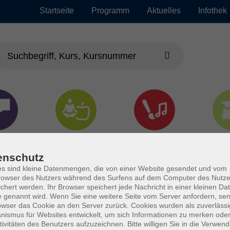
Startseite
Programm
Aktuelles
Infothek
chen
Gesundheit &
Kultur
Jun
Kochen
enschutz
s sind kleine Datenmengen, die von einer Website gesendet und vom
owser des Nutzers während des Surfens auf dem Computer des Nutze
chert werden. Ihr Browser speichert jede Nachricht in einer kleinen Dat
 genannt wird. Wenn Sie eine weitere Seite vom Server anfordern, se
owser das Cookie an den Server zurück. Cookies wurden als zuverlässi
ismus für Websites entwickelt, um sich Informationen zu merken oder
tivitäten des Benutzers aufzuzeichnen. Bitte willigen Sie in die Verwen