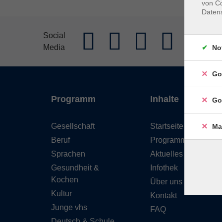
von Co
Daten
AGB
Im
Social
Media
Widerrufs
No
Go
Programm
Inhalte
Go
Gesellschaft
Startseite
Ma
Beruf
Programm
Sprachen
Aktuelles
Gesundheit &
Infothek
Kochen
Über uns
Kultur
Kontakt
Junge vhs
FAQ
Deutsch & Schule