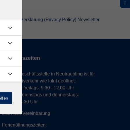
atenschutzerklärung (Privacy Policy) Newsletter
Öffnungszeiten
Unsere Geschäftsstelle in Neutraubling ist für
den Parteiverkehr wie folgt geöffnet:
montags - freitags: 9.30 - 12.00 Uhr
montags, dienstags und donnerstags:
ießen
14.00 - 18.30 Uhr
und nach Vereinbarung
Ferienöffnungszeiten: