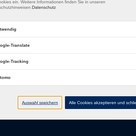
okies ein. Weitere Informationen finden Sie in unseren
schutzhinweisen.
Datenschutz
pressum
Barrierefreiheitserklärung
Datenschutzerklärung
D
belehrung
Widerruf
twendig
ogle-Translate
vhs Regensburger Land e. V.
ogle-Tracking
Königsberger Str. 4
tomo
93073 Neutraubling
info@vhs-regensburger-land.de
Auswahl speichern
Alle Cookies akzeptieren und schl
Tel: 09401 52550
Fax 09401 525520