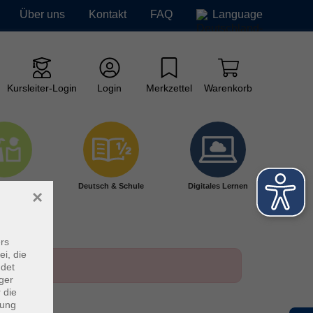
Über uns
Kontakt
FAQ
Language
Kursleiter-Login
Login
Merkzettel
Warenkorb
ge vhs
Deutsch & Schule
Digitales Lernen
×
rs
ei, die
ndet
ger
 die
dung