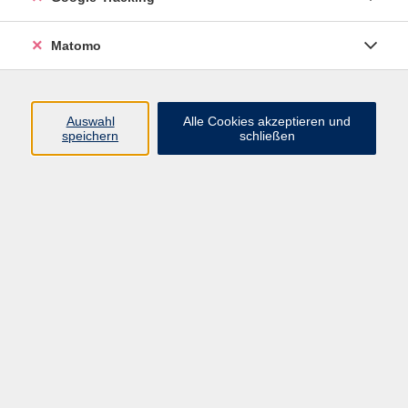
Widerrufsbelehrung
Widerruf
Matomo
Programm
Auswahl
Alle Cookies akzeptieren und
speichern
schließen
Gesellschaft
Beruf
Sprachen
Gesundheit & Kochen
Kultur
Junge vhs
Deutsch & Schule
Digitales Lernen