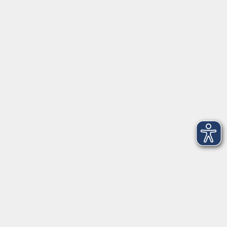
Tel: 09401 52550
Fax 09401 525520
Landratsamt Regensburg
Öffnungszeiten
Unsere Geschäftsstelle in Neutraubling ist für den
Parteiverkehr wie folgt geöffnet:
montags - freitags: 9.30 - 12.00 Uhr
montags, dienstags und donnerstags:
14.00 - 18.30 Uhr
und nach Vereinbarung