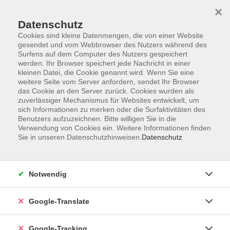
×
Datenschutz
Cookies sind kleine Datenmengen, die von einer Website
gesendet und vom Webbrowser des Nutzers während des
Surfens auf dem Computer des Nutzers gespeichert
Skip to main content
werden. Ihr Browser speichert jede Nachricht in einer
kleinen Datei, die Cookie genannt wird. Wenn Sie eine
weitere Seite vom Server anfordern, sendet Ihr Browser
Der Kurs konnte nicht gefunden werden.
das Cookie an den Server zurück. Cookies wurden als
zuverlässiger Mechanismus für Websites entwickelt, um
sich Informationen zu merken oder die Surfaktivitäten des
Benutzers aufzuzeichnen. Bitte willigen Sie in die
Verwendung von Cookies ein. Weitere Informationen finden
Sie in unseren Datenschutzhinweisen.
Datenschutz
AGB
Notwendig
Impressum
Barrierefreiheitserklärung
Google-Translate
Datenschutzerklärung
Datenschutzerklärung (Privacy Policy) Newsletter
Google-Tracking