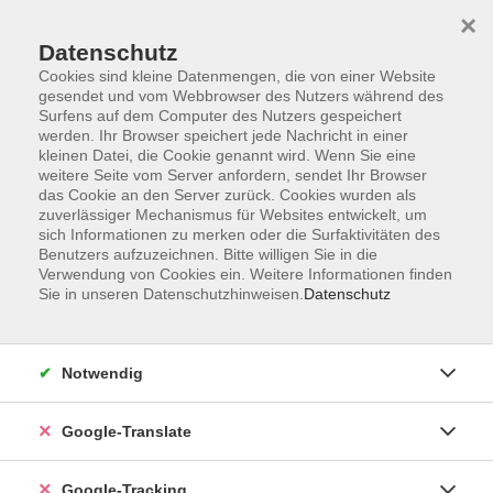
×
Datenschutz
Cookies sind kleine Datenmengen, die von einer Website
gesendet und vom Webbrowser des Nutzers während des
Surfens auf dem Computer des Nutzers gespeichert
Skip to main content
werden. Ihr Browser speichert jede Nachricht in einer
kleinen Datei, die Cookie genannt wird. Wenn Sie eine
weitere Seite vom Server anfordern, sendet Ihr Browser
Der Kurs konnte nicht gefunden werden.
das Cookie an den Server zurück. Cookies wurden als
zuverlässiger Mechanismus für Websites entwickelt, um
sich Informationen zu merken oder die Surfaktivitäten des
Benutzers aufzuzeichnen. Bitte willigen Sie in die
Verwendung von Cookies ein. Weitere Informationen finden
Sie in unseren Datenschutzhinweisen.
Datenschutz
AGB
Notwendig
Impressum
Barrierefreiheitserklärung
Google-Translate
Datenschutzerklärung
Datenschutzerklärung (Privacy Policy) Newsletter
Google-Tracking