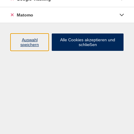
Widerrufsbelehrung
Widerruf
Matomo
Programm
Auswahl
Alle Cookies akzeptieren und
speichern
schließen
Gesellschaft
Beruf
Sprachen
Gesundheit & Kochen
Kultur
Junge vhs
Deutsch & Schule
Digitales Lernen