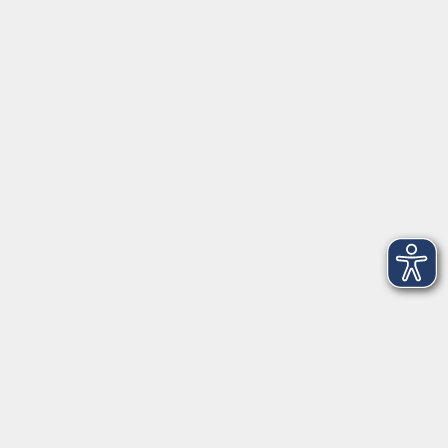
Tel: 09401 52550
Fax 09401 525520
Landratsamt Regensburg
Öffnungszeiten
Unsere Geschäftsstelle in Neutraubling ist für den
Parteiverkehr wie folgt geöffnet:
montags - freitags: 9.30 - 12.00 Uhr
montags, dienstags und donnerstags:
14.00 - 18.30 Uhr
und nach Vereinbarung