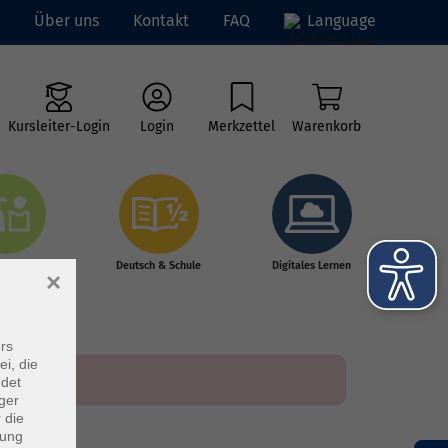
Über uns
Kontakt
FAQ
Language
Kursleiter-Login
Login
Merkzettel
Warenkorb
ge vhs
Deutsch & Schule
Digitales Lernen
×
rs
ei, die
ndet
ger
 die
dung