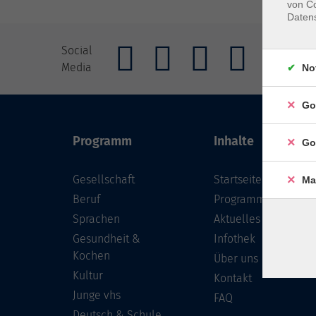
von Co
Daten
AGB
Imp
Social
Media
Widerrufs
No
Go
Programm
Inhalte
Go
Gesellschaft
Startseite
Ma
Beruf
Programm
Sprachen
Aktuelles
Gesundheit &
Infothek
Kochen
Über uns
Kultur
Kontakt
Junge vhs
FAQ
Deutsch & Schule