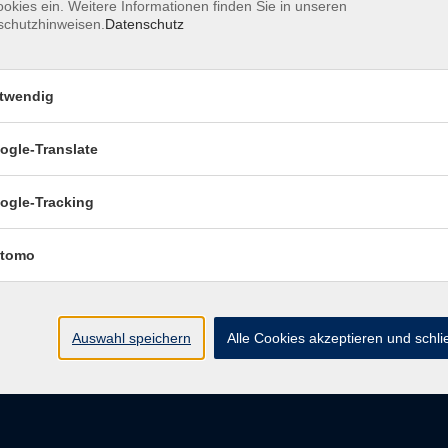
okies ein. Weitere Informationen finden Sie in unseren
schutzhinweisen.
Datenschutz
ressum
Barrierefreiheitserklärung
Datenschutzerklärung
belehrung
Widerruf
twendig
ogle-Translate
vhs Regensburger Land e. V.
ogle-Tracking
Königsberger Str. 4
tomo
93073 Neutraubling
info@vhs-regensburger-land.de
Auswahl speichern
Alle Cookies akzeptieren und schl
Tel: 09401 52550
Fax 09401 525520