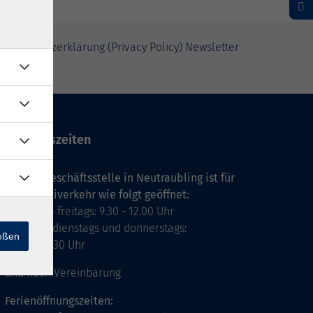
Datenschutzerklärung (Privacy Policy) Newsletter
Öffnungszeiten
Unsere Geschäftsstelle in Neutraubling ist für
den Parteiverkehr wie folgt geöffnet:
montags - freitags: 9.30 - 12.00 Uhr
montags, dienstags und donnerstags:
ießen
14.00 - 18.30 Uhr
und nach Vereinbarung
Ferienöffnungszeiten: