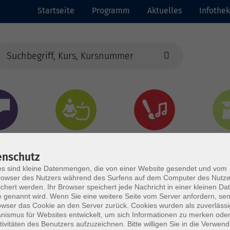
Startseite
Programm
Aktuelles
Infothek
chen
Gesundheit &
Kultur
Jun
Kochen
enschutz
s sind kleine Datenmengen, die von einer Website gesendet und vom
owser des Nutzers während des Surfens auf dem Computer des Nutze
chert werden. Ihr Browser speichert jede Nachricht in einer kleinen Dat
 genannt wird. Wenn Sie eine weitere Seite vom Server anfordern, se
owser das Cookie an den Server zurück. Cookies wurden als zuverlässi
ismus für Websites entwickelt, um sich Informationen zu merken oder
tivitäten des Benutzers aufzuzeichnen. Bitte willigen Sie in die Verwen