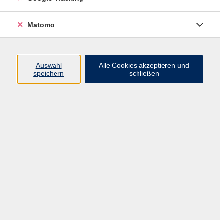
Widerrufsbelehrung
Widerruf
Matomo
Programm
Auswahl
Alle Cookies akzeptieren und
speichern
schließen
Gesellschaft
Beruf
Sprachen
Gesundheit & Kochen
Kultur
Junge vhs
Deutsch & Schule
Digitales Lernen