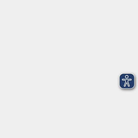
Tel: 09401 52550
Fax 09401 525520
Landratsamt Regensburg
Öffnungszeiten
Unsere Geschäftsstelle in Neutraubling ist für den
Parteiverkehr wie folgt geöffnet:
montags - freitags: 9.30 - 12.00 Uhr
montags, dienstags und donnerstags:
14.00 - 18.30 Uhr
und nach Vereinbarung