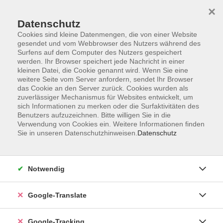
×
Datenschutz
Cookies sind kleine Datenmengen, die von einer Website
gesendet und vom Webbrowser des Nutzers während des
Surfens auf dem Computer des Nutzers gespeichert
Skip to main content
werden. Ihr Browser speichert jede Nachricht in einer
kleinen Datei, die Cookie genannt wird. Wenn Sie eine
weitere Seite vom Server anfordern, sendet Ihr Browser
Der Kurs konnte nicht gefunden werden.
das Cookie an den Server zurück. Cookies wurden als
zuverlässiger Mechanismus für Websites entwickelt, um
sich Informationen zu merken oder die Surfaktivitäten des
Benutzers aufzuzeichnen. Bitte willigen Sie in die
Verwendung von Cookies ein. Weitere Informationen finden
Sie in unseren Datenschutzhinweisen.
Datenschutz
AGB
Notwendig
Impressum
Barrierefreiheitserklärung
Google-Translate
Datenschutzerklärung
Datenschutzerklärung (Privacy Policy) Newsletter
Google-Tracking