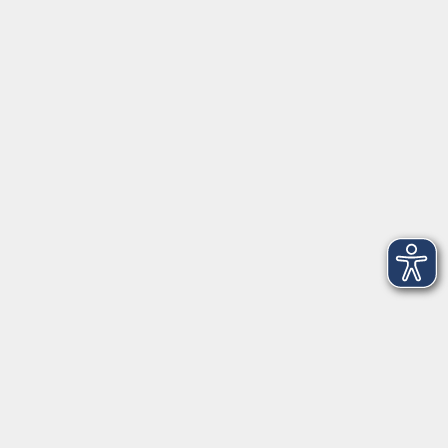
Tel: 09401 52550
Fax 09401 525520
Landratsamt Regensburg
Öffnungszeiten
Unsere Geschäftsstelle in Neutraubling ist für den
Parteiverkehr wie folgt geöffnet:
montags - freitags: 9.30 - 12.00 Uhr
montags, dienstags und donnerstags:
14.00 - 18.30 Uhr
und nach Vereinbarung