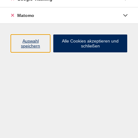
Widerrufsbelehrung
Widerruf
Matomo
Programm
Auswahl
Alle Cookies akzeptieren und
speichern
schließen
Gesellschaft
Beruf
Sprachen
Gesundheit & Kochen
Kultur
Junge vhs
Deutsch & Schule
Digitales Lernen