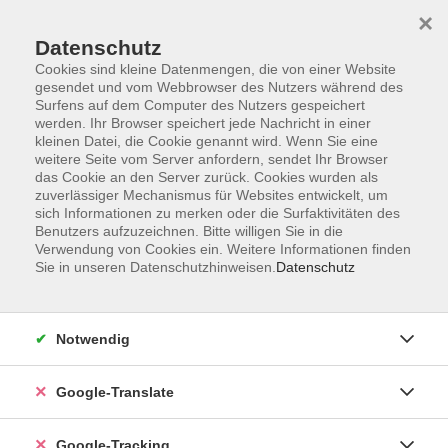
×
Datenschutz
Cookies sind kleine Datenmengen, die von einer Website
gesendet und vom Webbrowser des Nutzers während des
Surfens auf dem Computer des Nutzers gespeichert
Skip to main content
werden. Ihr Browser speichert jede Nachricht in einer
kleinen Datei, die Cookie genannt wird. Wenn Sie eine
weitere Seite vom Server anfordern, sendet Ihr Browser
Der Kurs konnte nicht gefunden werden.
das Cookie an den Server zurück. Cookies wurden als
zuverlässiger Mechanismus für Websites entwickelt, um
sich Informationen zu merken oder die Surfaktivitäten des
Benutzers aufzuzeichnen. Bitte willigen Sie in die
Verwendung von Cookies ein. Weitere Informationen finden
Sie in unseren Datenschutzhinweisen.
Datenschutz
AGB
Notwendig
Impressum
Barrierefreiheitserklärung
Google-Translate
Datenschutzerklärung
Datenschutzerklärung (Privacy Policy) Newsletter
Google-Tracking