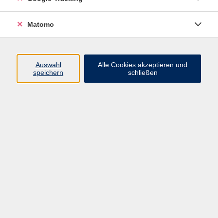
Widerrufsbelehrung
Widerruf
Matomo
Programm
Auswahl
Alle Cookies akzeptieren und
speichern
schließen
Gesellschaft
Beruf
Sprachen
Gesundheit & Kochen
Kultur
Junge vhs
Deutsch & Schule
Digitales Lernen