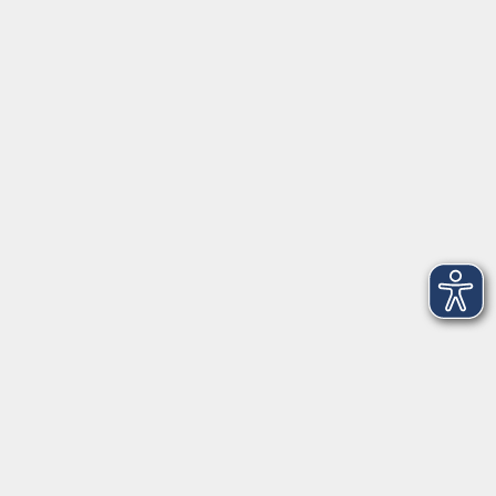
Tel: 09401 52550
Fax 09401 525520
Landratsamt Regensburg
Öffnungszeiten
Unsere Geschäftsstelle in Neutraubling ist für den
Parteiverkehr wie folgt geöffnet:
montags - freitags: 9.30 - 12.00 Uhr
montags, dienstags und donnerstags:
14.00 - 18.30 Uhr
und nach Vereinbarung