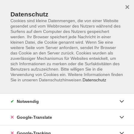
×
Datenschutz
Cookies sind kleine Datenmengen, die von einer Website
gesendet und vom Webbrowser des Nutzers während des
Surfens auf dem Computer des Nutzers gespeichert
Skip to main content
werden. Ihr Browser speichert jede Nachricht in einer
kleinen Datei, die Cookie genannt wird. Wenn Sie eine
weitere Seite vom Server anfordern, sendet Ihr Browser
Der Kurs konnte nicht gefunden werden.
das Cookie an den Server zurück. Cookies wurden als
zuverlässiger Mechanismus für Websites entwickelt, um
sich Informationen zu merken oder die Surfaktivitäten des
Benutzers aufzuzeichnen. Bitte willigen Sie in die
Verwendung von Cookies ein. Weitere Informationen finden
Sie in unseren Datenschutzhinweisen.
Datenschutz
AGB
Notwendig
Impressum
Barrierefreiheitserklärung
Google-Translate
Datenschutzerklärung
Datenschutzerklärung (Privacy Policy) Newsletter
Google-Tracking