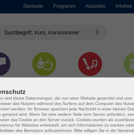
Startseite
Programm
Aktuelles
Infothek
chen
Gesundheit &
Kultur
Jun
Kochen
enschutz
s sind kleine Datenmengen, die von einer Website gesendet und vom
owser des Nutzers während des Surfens auf dem Computer des Nutze
chert werden. Ihr Browser speichert jede Nachricht in einer kleinen Dat
 genannt wird. Wenn Sie eine weitere Seite vom Server anfordern, se
owser das Cookie an den Server zurück. Cookies wurden als zuverlässi
ismus für Websites entwickelt, um sich Informationen zu merken oder
tivitäten des Benutzers aufzuzeichnen. Bitte willigen Sie in die Verwen