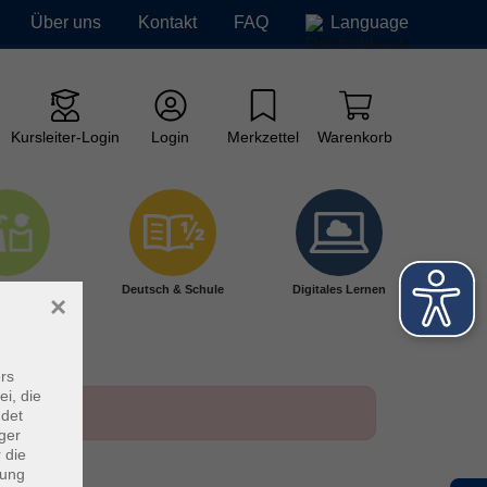
Über uns
Kontakt
FAQ
Language
Kursleiter-Login
Login
Merkzettel
Warenkorb
ge vhs
Deutsch & Schule
Digitales Lernen
×
rs
ei, die
ndet
ger
 die
dung