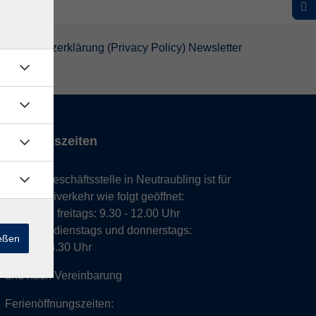
atenschutzerklärung (Privacy Policy) Newsletter
Öffnungszeiten
Unsere Geschäftsstelle in Neutraubling ist für
den Parteiverkehr wie folgt geöffnet:
montags - freitags: 9.30 - 12.00 Uhr
montags, dienstags und donnerstags:
ießen
14.00 - 18.30 Uhr
und nach Vereinbarung
Ferienöffnungszeiten: