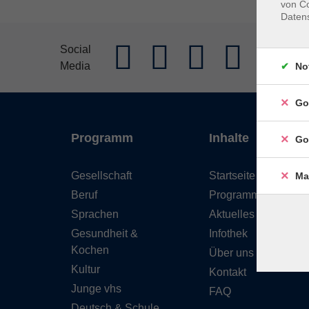
von Co
Daten
AGB
Im
Social
Media
Widerrufs
No
Go
Programm
Inhalte
Go
Gesellschaft
Startseite
Ma
Beruf
Programm
Sprachen
Aktuelles
Gesundheit &
Infothek
Kochen
Über uns
Kultur
Kontakt
Junge vhs
FAQ
Deutsch & Schule