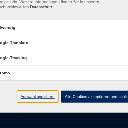
okies ein. Weitere Informationen finden Sie in unseren
schutzhinweisen.
Datenschutz
pressum
Barrierefreiheitserklärung
Datenschutzerklärung
D
belehrung
Widerruf
twendig
ogle-Translate
vhs Regensburger Land e. V.
ogle-Tracking
Königsberger Str. 4
tomo
93073 Neutraubling
info@vhs-regensburger-land.de
Auswahl speichern
Alle Cookies akzeptieren und schl
Tel: 09401 52550
Fax 09401 525520