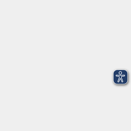
Tel: 09401 52550
Fax 09401 525520
Landratsamt Regensburg
Öffnungszeiten
Unsere Geschäftsstelle in Neutraubling ist für den
Parteiverkehr wie folgt geöffnet:
montags - freitags: 9.30 - 12.00 Uhr
montags, dienstags und donnerstags:
14.00 - 18.30 Uhr
und nach Vereinbarung