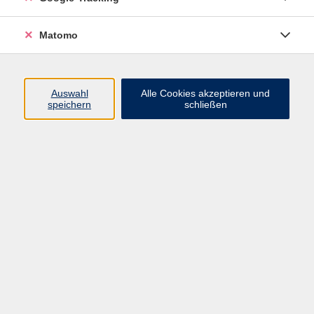
Widerrufsbelehrung
Widerruf
Matomo
Programm
Auswahl
Alle Cookies akzeptieren und
speichern
schließen
Gesellschaft
Beruf
Sprachen
Gesundheit & Kochen
Kultur
Junge vhs
Deutsch & Schule
Digitales Lernen