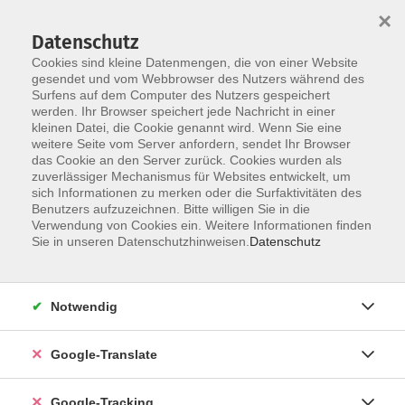
×
Datenschutz
Cookies sind kleine Datenmengen, die von einer Website
gesendet und vom Webbrowser des Nutzers während des
Surfens auf dem Computer des Nutzers gespeichert
Skip to main content
werden. Ihr Browser speichert jede Nachricht in einer
kleinen Datei, die Cookie genannt wird. Wenn Sie eine
weitere Seite vom Server anfordern, sendet Ihr Browser
Der Kurs konnte nicht gefunden werden.
das Cookie an den Server zurück. Cookies wurden als
zuverlässiger Mechanismus für Websites entwickelt, um
sich Informationen zu merken oder die Surfaktivitäten des
Benutzers aufzuzeichnen. Bitte willigen Sie in die
Verwendung von Cookies ein. Weitere Informationen finden
Sie in unseren Datenschutzhinweisen.
Datenschutz
AGB
Notwendig
Impressum
Barrierefreiheitserklärung
Google-Translate
Datenschutzerklärung
Datenschutzerklärung (Privacy Policy) Newsletter
Google-Tracking