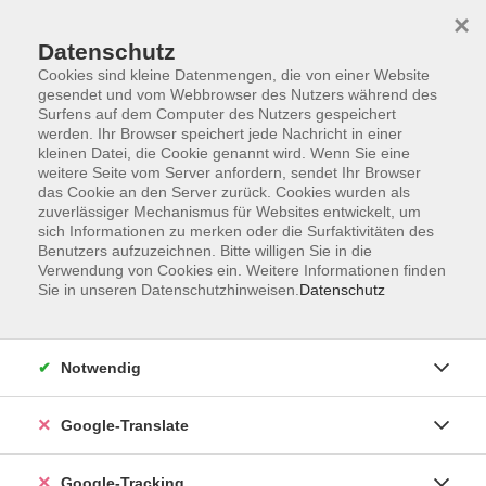
×
Datenschutz
Cookies sind kleine Datenmengen, die von einer Website
gesendet und vom Webbrowser des Nutzers während des
Surfens auf dem Computer des Nutzers gespeichert
Skip to main content
werden. Ihr Browser speichert jede Nachricht in einer
kleinen Datei, die Cookie genannt wird. Wenn Sie eine
weitere Seite vom Server anfordern, sendet Ihr Browser
Der Kurs konnte nicht gefunden werden.
das Cookie an den Server zurück. Cookies wurden als
zuverlässiger Mechanismus für Websites entwickelt, um
sich Informationen zu merken oder die Surfaktivitäten des
Benutzers aufzuzeichnen. Bitte willigen Sie in die
Verwendung von Cookies ein. Weitere Informationen finden
Sie in unseren Datenschutzhinweisen.
Datenschutz
AGB
Notwendig
Impressum
Barrierefreiheitserklärung
Google-Translate
Datenschutzerklärung
Datenschutzerklärung (Privacy Policy) Newsletter
Google-Tracking