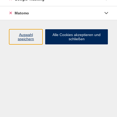
Widerrufsbelehrung
Widerruf
Matomo
Programm
Auswahl
Alle Cookies akzeptieren und
speichern
schließen
Gesellschaft
Beruf
Sprachen
Gesundheit & Kochen
Kultur
Junge vhs
Deutsch & Schule
Digitales Lernen