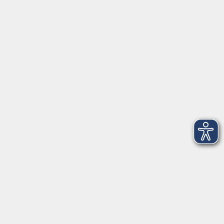
Tel: 09401 52550
Fax 09401 525520
Landratsamt Regensburg
Öffnungszeiten
Unsere Geschäftsstelle in Neutraubling ist für den
Parteiverkehr wie folgt geöffnet:
montags - freitags: 9.30 - 12.00 Uhr
montags, dienstags und donnerstags:
14.00 - 18.30 Uhr
und nach Vereinbarung