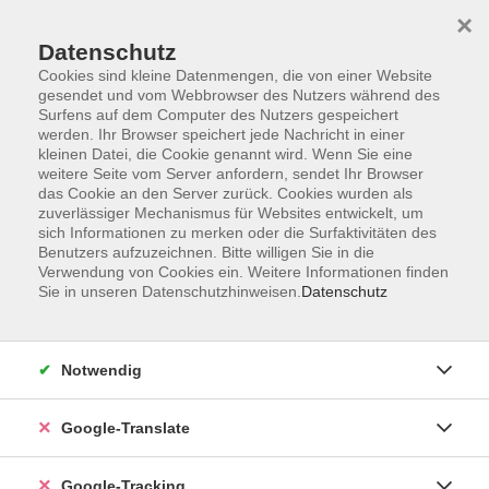
×
Datenschutz
Cookies sind kleine Datenmengen, die von einer Website
gesendet und vom Webbrowser des Nutzers während des
Surfens auf dem Computer des Nutzers gespeichert
Skip to main content
werden. Ihr Browser speichert jede Nachricht in einer
kleinen Datei, die Cookie genannt wird. Wenn Sie eine
weitere Seite vom Server anfordern, sendet Ihr Browser
Der Kurs konnte nicht gefunden werden.
das Cookie an den Server zurück. Cookies wurden als
zuverlässiger Mechanismus für Websites entwickelt, um
sich Informationen zu merken oder die Surfaktivitäten des
Benutzers aufzuzeichnen. Bitte willigen Sie in die
Verwendung von Cookies ein. Weitere Informationen finden
Sie in unseren Datenschutzhinweisen.
Datenschutz
AGB
Notwendig
Impressum
Barrierefreiheitserklärung
Google-Translate
Datenschutzerklärung
Datenschutzerklärung (Privacy Policy) Newsletter
Google-Tracking