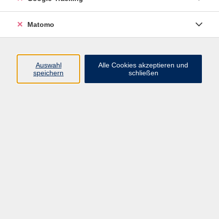
Widerrufsbelehrung
Widerruf
Matomo
Programm
Auswahl
Alle Cookies akzeptieren und
speichern
schließen
Gesellschaft
Beruf
Sprachen
Gesundheit & Kochen
Kultur
Junge vhs
Deutsch & Schule
Digitales Lernen