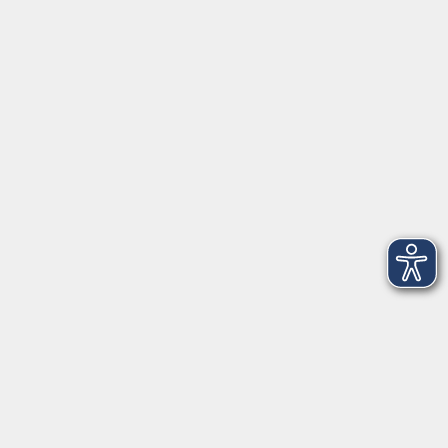
Tel: 09401 52550
Fax 09401 525520
Landratsamt Regensburg
Öffnungszeiten
Unsere Geschäftsstelle in Neutraubling ist für den
Parteiverkehr wie folgt geöffnet:
montags - freitags: 9.30 - 12.00 Uhr
montags, dienstags und donnerstags:
14.00 - 18.30 Uhr
und nach Vereinbarung