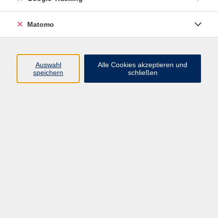
Widerrufsbelehrung
Widerruf
Matomo
Programm
Auswahl
Alle Cookies akzeptieren und
speichern
schließen
Gesellschaft
Beruf
Sprachen
Gesundheit & Kochen
Kultur
Junge vhs
Deutsch & Schule
Digitales Lernen