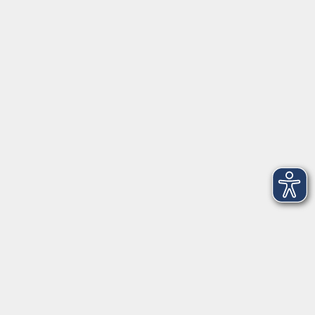
Tel: 09401 52550
Fax 09401 525520
Landratsamt Regensburg
Öffnungszeiten
Unsere Geschäftsstelle in Neutraubling ist für den
Parteiverkehr wie folgt geöffnet:
montags - freitags: 9.30 - 12.00 Uhr
montags, dienstags und donnerstags:
14.00 - 18.30 Uhr
und nach Vereinbarung