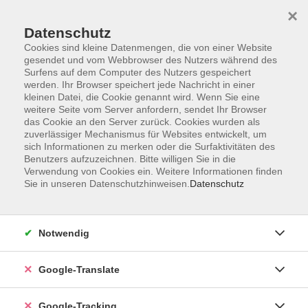
×
Datenschutz
Cookies sind kleine Datenmengen, die von einer Website
gesendet und vom Webbrowser des Nutzers während des
Surfens auf dem Computer des Nutzers gespeichert
Skip to main content
werden. Ihr Browser speichert jede Nachricht in einer
kleinen Datei, die Cookie genannt wird. Wenn Sie eine
weitere Seite vom Server anfordern, sendet Ihr Browser
Der Kurs konnte nicht gefunden werden.
das Cookie an den Server zurück. Cookies wurden als
zuverlässiger Mechanismus für Websites entwickelt, um
sich Informationen zu merken oder die Surfaktivitäten des
Benutzers aufzuzeichnen. Bitte willigen Sie in die
Verwendung von Cookies ein. Weitere Informationen finden
Sie in unseren Datenschutzhinweisen.
Datenschutz
AGB
Notwendig
Impressum
Barrierefreiheitserklärung
Google-Translate
Datenschutzerklärung
Datenschutzerklärung (Privacy Policy) Newsletter
Google-Tracking