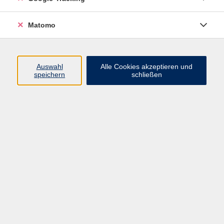
Widerrufsbelehrung
Widerruf
Matomo
Programm
Auswahl
Alle Cookies akzeptieren und
speichern
schließen
Gesellschaft
Beruf
Sprachen
Gesundheit & Kochen
Kultur
Junge vhs
Deutsch & Schule
Digitales Lernen