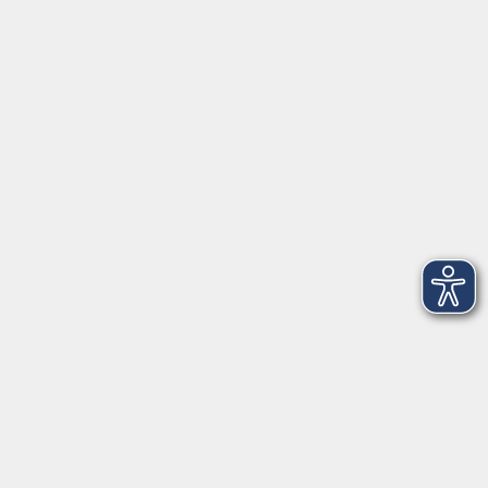
Tel: 09401 52550
Fax 09401 525520
Landratsamt Regensburg
Öffnungszeiten
Unsere Geschäftsstelle in Neutraubling ist für den
Parteiverkehr wie folgt geöffnet:
montags - freitags: 9.30 - 12.00 Uhr
montags, dienstags und donnerstags:
14.00 - 18.30 Uhr
und nach Vereinbarung