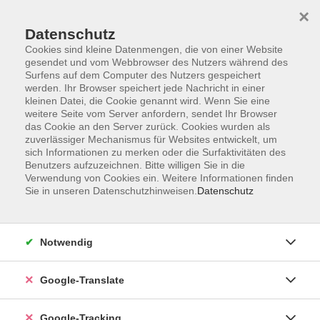
×
Datenschutz
Cookies sind kleine Datenmengen, die von einer Website
gesendet und vom Webbrowser des Nutzers während des
Surfens auf dem Computer des Nutzers gespeichert
Skip to main content
werden. Ihr Browser speichert jede Nachricht in einer
kleinen Datei, die Cookie genannt wird. Wenn Sie eine
weitere Seite vom Server anfordern, sendet Ihr Browser
Der Kurs konnte nicht gefunden werden.
das Cookie an den Server zurück. Cookies wurden als
zuverlässiger Mechanismus für Websites entwickelt, um
sich Informationen zu merken oder die Surfaktivitäten des
Benutzers aufzuzeichnen. Bitte willigen Sie in die
Verwendung von Cookies ein. Weitere Informationen finden
Sie in unseren Datenschutzhinweisen.
Datenschutz
AGB
Notwendig
Impressum
Barrierefreiheitserklärung
Google-Translate
Datenschutzerklärung
Datenschutzerklärung (Privacy Policy) Newsletter
Google-Tracking