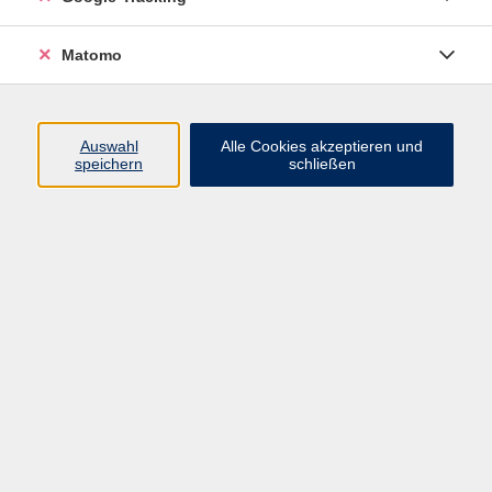
Widerrufsbelehrung
Widerruf
Matomo
Programm
Auswahl
Alle Cookies akzeptieren und
speichern
schließen
Gesellschaft
Beruf
Sprachen
Gesundheit & Kochen
Kultur
Junge vhs
Deutsch & Schule
Digitales Lernen