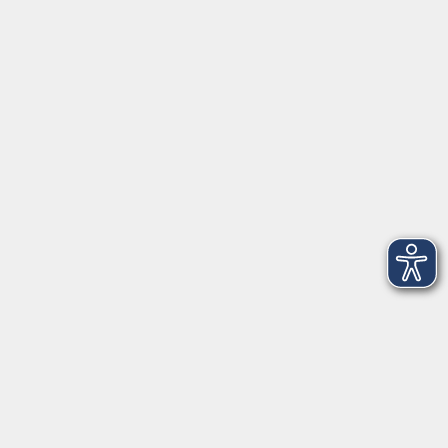
Tel: 09401 52550
Fax 09401 525520
Landratsamt Regensburg
Öffnungszeiten
Unsere Geschäftsstelle in Neutraubling ist für den
Parteiverkehr wie folgt geöffnet:
montags - freitags: 9.30 - 12.00 Uhr
montags, dienstags und donnerstags:
14.00 - 18.30 Uhr
und nach Vereinbarung