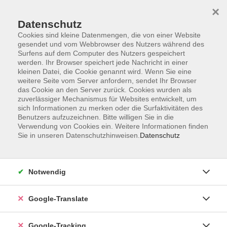
×
Datenschutz
Cookies sind kleine Datenmengen, die von einer Website
gesendet und vom Webbrowser des Nutzers während des
Surfens auf dem Computer des Nutzers gespeichert
Skip to main content
werden. Ihr Browser speichert jede Nachricht in einer
kleinen Datei, die Cookie genannt wird. Wenn Sie eine
weitere Seite vom Server anfordern, sendet Ihr Browser
Der Kurs konnte nicht gefunden werden.
das Cookie an den Server zurück. Cookies wurden als
zuverlässiger Mechanismus für Websites entwickelt, um
sich Informationen zu merken oder die Surfaktivitäten des
Benutzers aufzuzeichnen. Bitte willigen Sie in die
Verwendung von Cookies ein. Weitere Informationen finden
Sie in unseren Datenschutzhinweisen.
Datenschutz
AGB
Notwendig
Impressum
Barrierefreiheitserklärung
Google-Translate
Datenschutzerklärung
Datenschutzerklärung (Privacy Policy) Newsletter
Google-Tracking