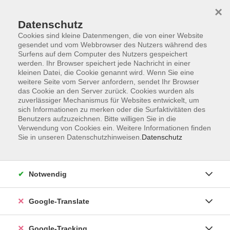
×
Datenschutz
Cookies sind kleine Datenmengen, die von einer Website
gesendet und vom Webbrowser des Nutzers während des
Surfens auf dem Computer des Nutzers gespeichert
Skip to main content
werden. Ihr Browser speichert jede Nachricht in einer
kleinen Datei, die Cookie genannt wird. Wenn Sie eine
weitere Seite vom Server anfordern, sendet Ihr Browser
Der Kurs konnte nicht gefunden werden.
das Cookie an den Server zurück. Cookies wurden als
zuverlässiger Mechanismus für Websites entwickelt, um
sich Informationen zu merken oder die Surfaktivitäten des
Benutzers aufzuzeichnen. Bitte willigen Sie in die
Verwendung von Cookies ein. Weitere Informationen finden
Sie in unseren Datenschutzhinweisen.
Datenschutz
AGB
Notwendig
Impressum
Barrierefreiheitserklärung
Google-Translate
Datenschutzerklärung
Datenschutzerklärung (Privacy Policy) Newsletter
Google-Tracking