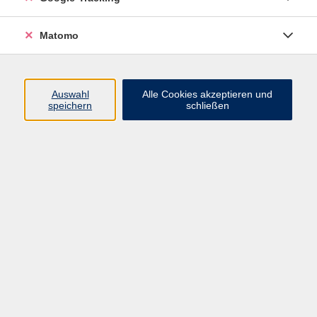
Widerrufsbelehrung
Widerruf
Matomo
Programm
Auswahl
Alle Cookies akzeptieren und
speichern
schließen
Gesellschaft
Beruf
Sprachen
Gesundheit & Kochen
Kultur
Junge vhs
Deutsch & Schule
Digitales Lernen