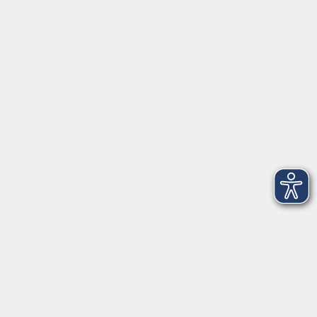
Tel: 09401 52550
Fax 09401 525520
Landratsamt Regensburg
Öffnungszeiten
Unsere Geschäftsstelle in Neutraubling ist für den
Parteiverkehr wie folgt geöffnet:
montags - freitags: 9.30 - 12.00 Uhr
montags, dienstags und donnerstags:
14.00 - 18.30 Uhr
und nach Vereinbarung