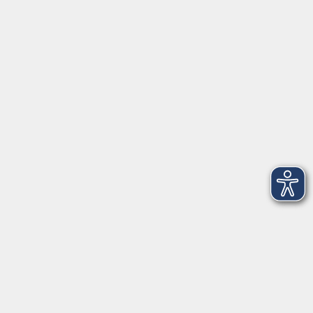
Tel: 09401 52550
Fax 09401 525520
Landratsamt Regensburg
Öffnungszeiten
Unsere Geschäftsstelle in Neutraubling ist für den
Parteiverkehr wie folgt geöffnet:
montags - freitags: 9.30 - 12.00 Uhr
montags, dienstags und donnerstags:
14.00 - 18.30 Uhr
und nach Vereinbarung