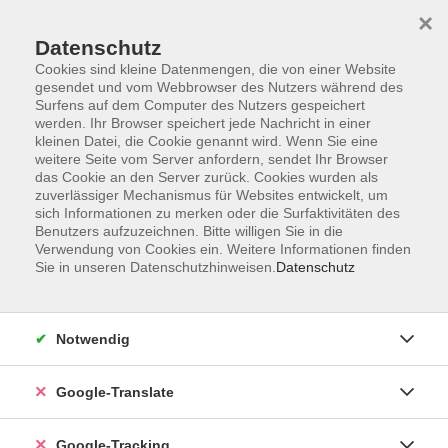
×
Datenschutz
Cookies sind kleine Datenmengen, die von einer Website
gesendet und vom Webbrowser des Nutzers während des
Surfens auf dem Computer des Nutzers gespeichert
Skip to main content
werden. Ihr Browser speichert jede Nachricht in einer
kleinen Datei, die Cookie genannt wird. Wenn Sie eine
weitere Seite vom Server anfordern, sendet Ihr Browser
Der Kurs konnte nicht gefunden werden.
das Cookie an den Server zurück. Cookies wurden als
zuverlässiger Mechanismus für Websites entwickelt, um
sich Informationen zu merken oder die Surfaktivitäten des
Benutzers aufzuzeichnen. Bitte willigen Sie in die
Verwendung von Cookies ein. Weitere Informationen finden
Sie in unseren Datenschutzhinweisen.
Datenschutz
AGB
Notwendig
Impressum
Barrierefreiheitserklärung
Google-Translate
Datenschutzerklärung
Datenschutzerklärung (Privacy Policy) Newsletter
Google-Tracking