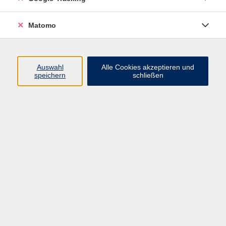
Widerrufsbelehrung
Widerruf
Matomo
Programm
Auswahl
Alle Cookies akzeptieren und
speichern
schließen
Gesellschaft
Beruf
Sprachen
Gesundheit & Kochen
Kultur
Junge vhs
Deutsch & Schule
Digitales Lernen