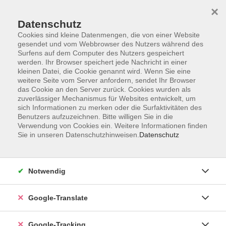
×
Datenschutz
Cookies sind kleine Datenmengen, die von einer Website
gesendet und vom Webbrowser des Nutzers während des
Surfens auf dem Computer des Nutzers gespeichert
Skip to main content
werden. Ihr Browser speichert jede Nachricht in einer
kleinen Datei, die Cookie genannt wird. Wenn Sie eine
weitere Seite vom Server anfordern, sendet Ihr Browser
Der Kurs konnte nicht gefunden werden.
das Cookie an den Server zurück. Cookies wurden als
zuverlässiger Mechanismus für Websites entwickelt, um
sich Informationen zu merken oder die Surfaktivitäten des
Benutzers aufzuzeichnen. Bitte willigen Sie in die
Verwendung von Cookies ein. Weitere Informationen finden
Sie in unseren Datenschutzhinweisen.
Datenschutz
AGB
Notwendig
Impressum
Barrierefreiheitserklärung
Google-Translate
Datenschutzerklärung
Datenschutzerklärung (Privacy Policy) Newsletter
Google-Tracking