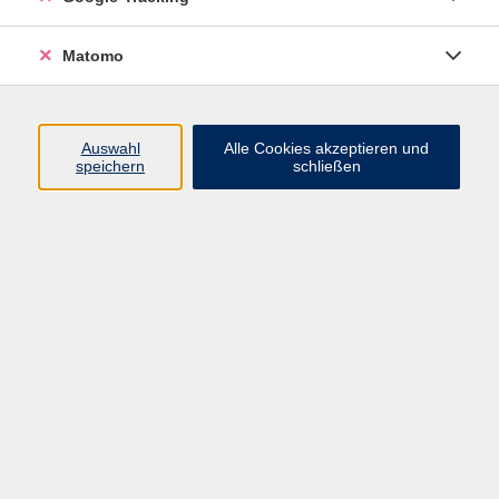
Widerrufsbelehrung
Widerruf
Matomo
Programm
Auswahl
Alle Cookies akzeptieren und
speichern
schließen
Gesellschaft
Beruf
Sprachen
Gesundheit & Kochen
Kultur
Junge vhs
Deutsch & Schule
Digitales Lernen