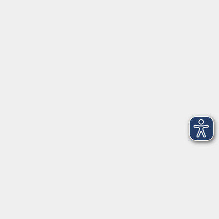
Tel: 09401 52550
Fax 09401 525520
Landratsamt Regensburg
Öffnungszeiten
Unsere Geschäftsstelle in Neutraubling ist für den
Parteiverkehr wie folgt geöffnet:
montags - freitags: 9.30 - 12.00 Uhr
montags, dienstags und donnerstags:
14.00 - 18.30 Uhr
und nach Vereinbarung