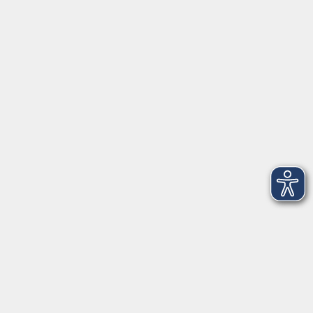
Tel: 09401 52550
Fax 09401 525520
Landratsamt Regensburg
Öffnungszeiten
Unsere Geschäftsstelle in Neutraubling ist für den
Parteiverkehr wie folgt geöffnet:
montags - freitags: 9.30 - 12.00 Uhr
montags, dienstags und donnerstags:
14.00 - 18.30 Uhr
und nach Vereinbarung