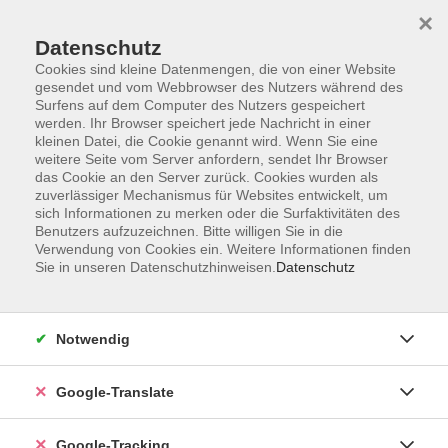
×
Datenschutz
Cookies sind kleine Datenmengen, die von einer Website
gesendet und vom Webbrowser des Nutzers während des
Surfens auf dem Computer des Nutzers gespeichert
Skip to main content
werden. Ihr Browser speichert jede Nachricht in einer
kleinen Datei, die Cookie genannt wird. Wenn Sie eine
weitere Seite vom Server anfordern, sendet Ihr Browser
Der Kurs konnte nicht gefunden werden.
das Cookie an den Server zurück. Cookies wurden als
zuverlässiger Mechanismus für Websites entwickelt, um
sich Informationen zu merken oder die Surfaktivitäten des
Benutzers aufzuzeichnen. Bitte willigen Sie in die
Verwendung von Cookies ein. Weitere Informationen finden
Sie in unseren Datenschutzhinweisen.
Datenschutz
AGB
Notwendig
Impressum
Barrierefreiheitserklärung
Google-Translate
Datenschutzerklärung
Datenschutzerklärung (Privacy Policy) Newsletter
Google-Tracking