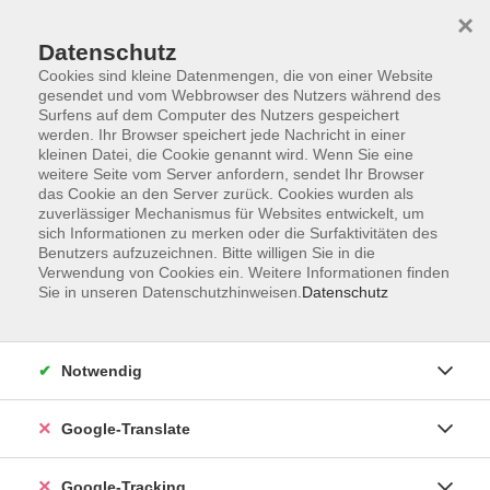
×
Datenschutz
Cookies sind kleine Datenmengen, die von einer Website
gesendet und vom Webbrowser des Nutzers während des
Surfens auf dem Computer des Nutzers gespeichert
Skip to main content
werden. Ihr Browser speichert jede Nachricht in einer
kleinen Datei, die Cookie genannt wird. Wenn Sie eine
weitere Seite vom Server anfordern, sendet Ihr Browser
Der Kurs konnte nicht gefunden werden.
das Cookie an den Server zurück. Cookies wurden als
zuverlässiger Mechanismus für Websites entwickelt, um
sich Informationen zu merken oder die Surfaktivitäten des
Benutzers aufzuzeichnen. Bitte willigen Sie in die
Verwendung von Cookies ein. Weitere Informationen finden
Sie in unseren Datenschutzhinweisen.
Datenschutz
AGB
Notwendig
Impressum
Barrierefreiheitserklärung
Google-Translate
Datenschutzerklärung
Datenschutzerklärung (Privacy Policy) Newsletter
Google-Tracking