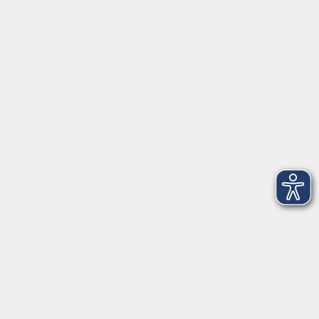
Tel: 09401 52550
Fax 09401 525520
Landratsamt Regensburg
Öffnungszeiten
Unsere Geschäftsstelle in Neutraubling ist für den
Parteiverkehr wie folgt geöffnet:
montags - freitags: 9.30 - 12.00 Uhr
montags, dienstags und donnerstags:
14.00 - 18.30 Uhr
und nach Vereinbarung