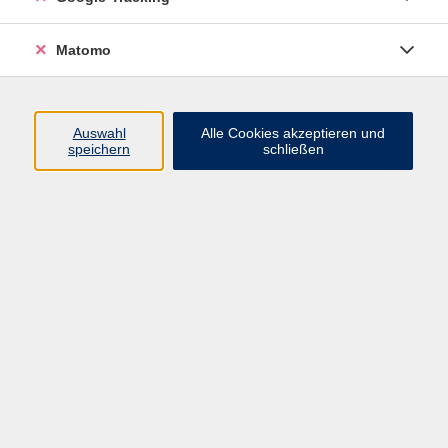
Widerrufsbelehrung
Widerruf
Matomo
Programm
Auswahl
Alle Cookies akzeptieren und
speichern
schließen
Gesellschaft
Beruf
Sprachen
Gesundheit & Kochen
Kultur
Junge vhs
Deutsch & Schule
Digitales Lernen