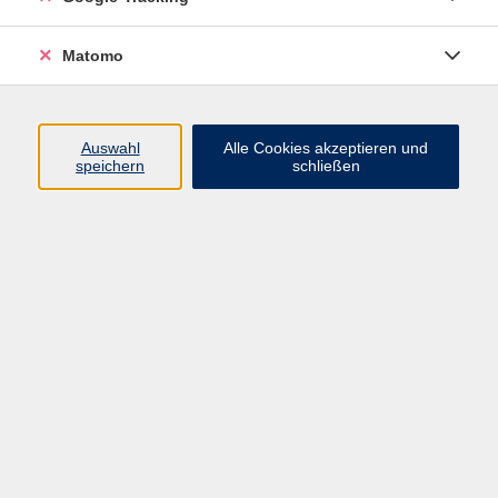
Widerrufsbelehrung
Widerruf
Matomo
Programm
Auswahl
Alle Cookies akzeptieren und
speichern
schließen
Gesellschaft
Beruf
Sprachen
Gesundheit & Kochen
Kultur
Junge vhs
Deutsch & Schule
Digitales Lernen