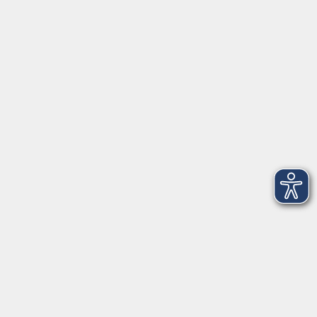
Tel: 09401 52550
Fax 09401 525520
Landratsamt Regensburg
Öffnungszeiten
Unsere Geschäftsstelle in Neutraubling ist für den
Parteiverkehr wie folgt geöffnet:
montags - freitags: 9.30 - 12.00 Uhr
montags, dienstags und donnerstags:
14.00 - 18.30 Uhr
und nach Vereinbarung