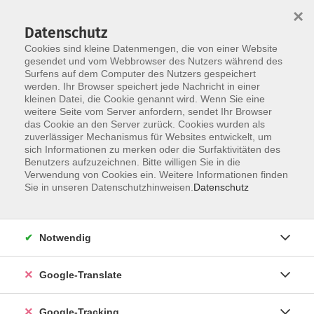
×
Datenschutz
Cookies sind kleine Datenmengen, die von einer Website
gesendet und vom Webbrowser des Nutzers während des
Surfens auf dem Computer des Nutzers gespeichert
Skip to main content
werden. Ihr Browser speichert jede Nachricht in einer
kleinen Datei, die Cookie genannt wird. Wenn Sie eine
weitere Seite vom Server anfordern, sendet Ihr Browser
Der Kurs konnte nicht gefunden werden.
das Cookie an den Server zurück. Cookies wurden als
zuverlässiger Mechanismus für Websites entwickelt, um
sich Informationen zu merken oder die Surfaktivitäten des
Benutzers aufzuzeichnen. Bitte willigen Sie in die
Verwendung von Cookies ein. Weitere Informationen finden
Sie in unseren Datenschutzhinweisen.
Datenschutz
AGB
Notwendig
Impressum
Barrierefreiheitserklärung
Google-Translate
Datenschutzerklärung
Datenschutzerklärung (Privacy Policy) Newsletter
Google-Tracking