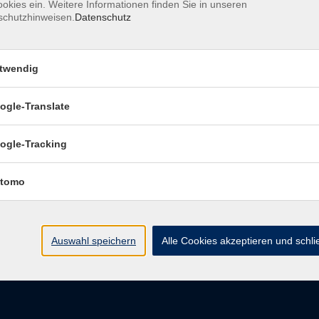
okies ein. Weitere Informationen finden Sie in unseren
schutzhinweisen.
Datenschutz
pressum
Barrierefreiheitserklärung
Datenschutzerklärung
D
twendig
belehrung
Widerruf
ogle-Translate
vhs Regensburger Land e. V.
ogle-Tracking
tomo
Königsberger Str. 4
93073 Neutraubling
info@vhs-regensburger-land.de
Auswahl speichern
Alle Cookies akzeptieren und schl
Tel: 09401 52550
Fax 09401 525520