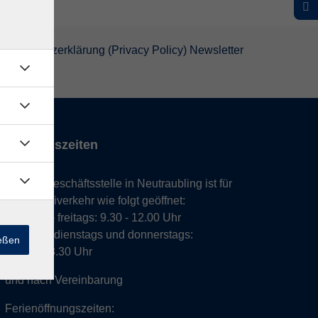
atenschutzerklärung (Privacy Policy) Newsletter
Öffnungszeiten
Unsere Geschäftsstelle in Neutraubling ist für
den Parteiverkehr wie folgt geöffnet:
montags - freitags: 9.30 - 12.00 Uhr
montags, dienstags und donnerstags:
ießen
14.00 - 18.30 Uhr
und nach Vereinbarung
Ferienöffnungszeiten: