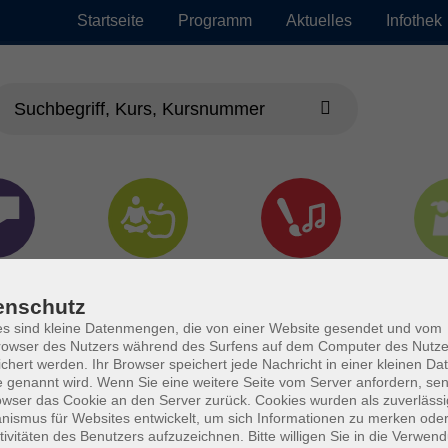
Startseite
Programm
Aktuelles
Infothek
chen
Gesundheit &
Kultur
Jun
Kochen
enschutz
s sind kleine Datenmengen, die von einer Website gesendet und vom
owser des Nutzers während des Surfens auf dem Computer des Nutze
chert werden. Ihr Browser speichert jede Nachricht in einer kleinen Dat
 genannt wird. Wenn Sie eine weitere Seite vom Server anfordern, se
owser das Cookie an den Server zurück. Cookies wurden als zuverlässi
ismus für Websites entwickelt, um sich Informationen zu merken oder
tivitäten des Benutzers aufzuzeichnen. Bitte willigen Sie in die Verwen