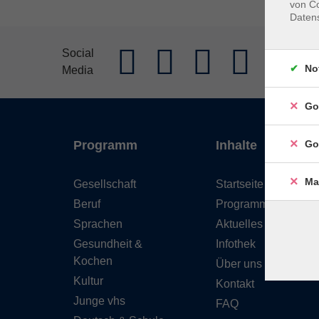
von Co
Daten
AGB
Im
Social
No
Media
Widerrufs
Go
Programm
Inhalte
Go
Ma
Gesellschaft
Startseite
Beruf
Programm
Sprachen
Aktuelles
Gesundheit &
Infothek
Kochen
Über uns
Kultur
Kontakt
Junge vhs
FAQ