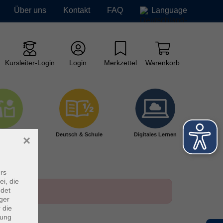
Über uns
Kontakt
FAQ
Language
Kursleiter-Login
Login
Merkzettel
Warenkorb
ge vhs
Deutsch & Schule
Digitales Lernen
×
rs
ei, die
ndet
ger
 die
dung