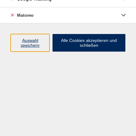
Widerrufsbelehrung
Widerruf
Matomo
Programm
Auswahl
Alle Cookies akzeptieren und
speichern
schließen
Gesellschaft
Beruf
Sprachen
Gesundheit & Kochen
Kultur
Junge vhs
Deutsch & Schule
Digitales Lernen