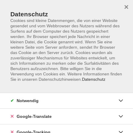
×
Datenschutz
Cookies sind kleine Datenmengen, die von einer Website
gesendet und vom Webbrowser des Nutzers während des
Surfens auf dem Computer des Nutzers gespeichert
Skip to main content
werden. Ihr Browser speichert jede Nachricht in einer
kleinen Datei, die Cookie genannt wird. Wenn Sie eine
weitere Seite vom Server anfordern, sendet Ihr Browser
Der Kurs konnte nicht gefunden werden.
das Cookie an den Server zurück. Cookies wurden als
zuverlässiger Mechanismus für Websites entwickelt, um
sich Informationen zu merken oder die Surfaktivitäten des
Benutzers aufzuzeichnen. Bitte willigen Sie in die
Verwendung von Cookies ein. Weitere Informationen finden
Sie in unseren Datenschutzhinweisen.
Datenschutz
AGB
Notwendig
Impressum
Barrierefreiheitserklärung
Google-Translate
Datenschutzerklärung
Datenschutzerklärung (Privacy Policy) Newsletter
Google-Tracking