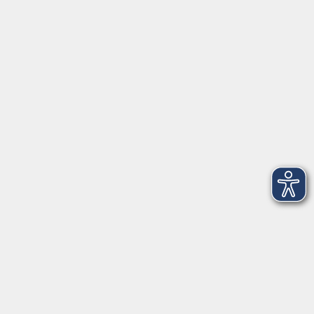
Tel: 09401 52550
Fax 09401 525520
Landratsamt Regensburg
Öffnungszeiten
Unsere Geschäftsstelle in Neutraubling ist für den
Parteiverkehr wie folgt geöffnet:
montags - freitags: 9.30 - 12.00 Uhr
montags, dienstags und donnerstags:
14.00 - 18.30 Uhr
und nach Vereinbarung