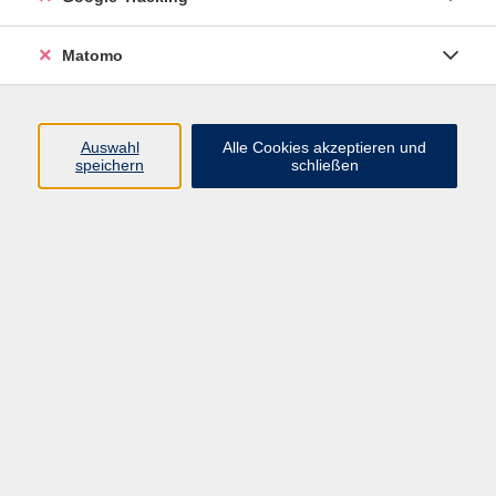
Widerrufsbelehrung
Widerruf
Matomo
Programm
Auswahl
Alle Cookies akzeptieren und
speichern
schließen
Gesellschaft
Beruf
Sprachen
Gesundheit & Kochen
Kultur
Junge vhs
Deutsch & Schule
Digitales Lernen