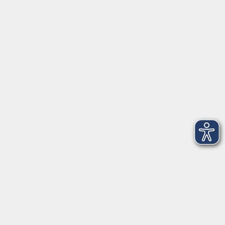
Tel: 09401 52550
Fax 09401 525520
Landratsamt Regensburg
Öffnungszeiten
Unsere Geschäftsstelle in Neutraubling ist für den
Parteiverkehr wie folgt geöffnet:
montags - freitags: 9.30 - 12.00 Uhr
montags, dienstags und donnerstags:
14.00 - 18.30 Uhr
und nach Vereinbarung