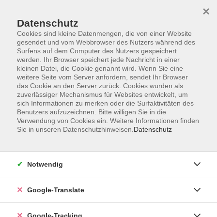
×
Datenschutz
Cookies sind kleine Datenmengen, die von einer Website
gesendet und vom Webbrowser des Nutzers während des
Surfens auf dem Computer des Nutzers gespeichert
Skip to main content
werden. Ihr Browser speichert jede Nachricht in einer
kleinen Datei, die Cookie genannt wird. Wenn Sie eine
weitere Seite vom Server anfordern, sendet Ihr Browser
Der Kurs konnte nicht gefunden werden.
das Cookie an den Server zurück. Cookies wurden als
zuverlässiger Mechanismus für Websites entwickelt, um
sich Informationen zu merken oder die Surfaktivitäten des
Benutzers aufzuzeichnen. Bitte willigen Sie in die
Verwendung von Cookies ein. Weitere Informationen finden
Sie in unseren Datenschutzhinweisen.
Datenschutz
AGB
Notwendig
Impressum
Barrierefreiheitserklärung
Google-Translate
Datenschutzerklärung
Datenschutzerklärung (Privacy Policy) Newsletter
Google-Tracking