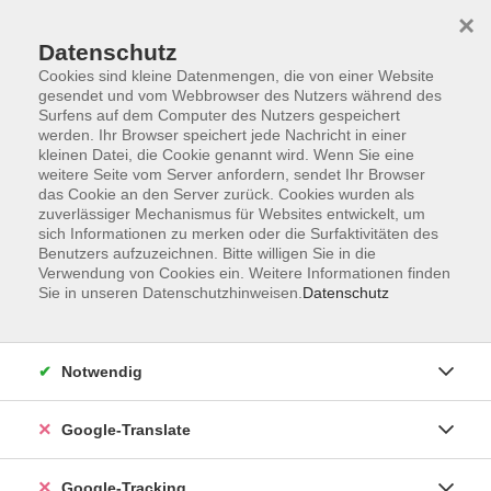
×
Datenschutz
Cookies sind kleine Datenmengen, die von einer Website
gesendet und vom Webbrowser des Nutzers während des
Surfens auf dem Computer des Nutzers gespeichert
Skip to main content
werden. Ihr Browser speichert jede Nachricht in einer
kleinen Datei, die Cookie genannt wird. Wenn Sie eine
weitere Seite vom Server anfordern, sendet Ihr Browser
Der Kurs konnte nicht gefunden werden.
das Cookie an den Server zurück. Cookies wurden als
zuverlässiger Mechanismus für Websites entwickelt, um
sich Informationen zu merken oder die Surfaktivitäten des
Benutzers aufzuzeichnen. Bitte willigen Sie in die
Verwendung von Cookies ein. Weitere Informationen finden
Sie in unseren Datenschutzhinweisen.
Datenschutz
AGB
Notwendig
Impressum
Barrierefreiheitserklärung
Google-Translate
Datenschutzerklärung
Datenschutzerklärung (Privacy Policy) Newsletter
Google-Tracking