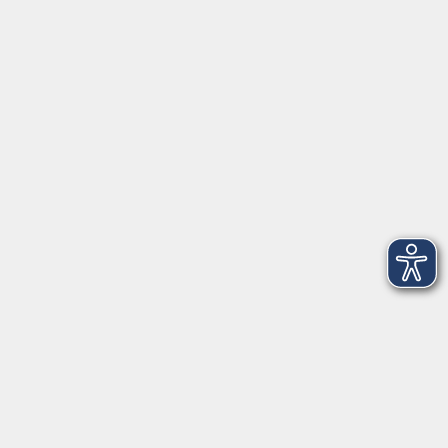
Tel: 09401 52550
Fax 09401 525520
Landratsamt Regensburg
Öffnungszeiten
Unsere Geschäftsstelle in Neutraubling ist für den
Parteiverkehr wie folgt geöffnet:
montags - freitags: 9.30 - 12.00 Uhr
montags, dienstags und donnerstags:
14.00 - 18.30 Uhr
und nach Vereinbarung