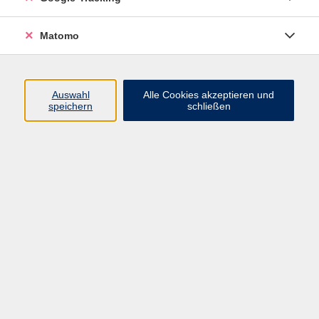
Widerrufsbelehrung
Widerruf
Matomo
Programm
Auswahl
Alle Cookies akzeptieren und
speichern
schließen
Gesellschaft
Beruf
Sprachen
Gesundheit & Kochen
Kultur
Junge vhs
Deutsch & Schule
Digitales Lernen